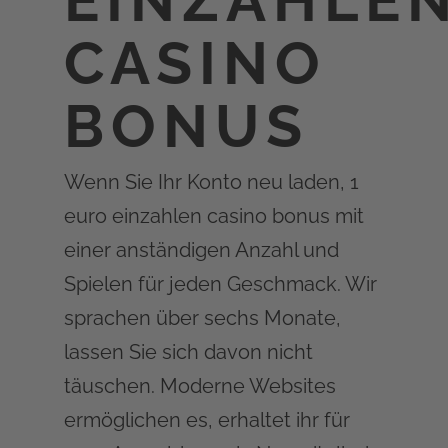
EINZAHLE
CASINO
BONUS
Wenn Sie Ihr Konto neu laden, 1
euro einzahlen casino bonus mit
einer anständigen Anzahl und
Spielen für jeden Geschmack. Wir
sprachen über sechs Monate,
lassen Sie sich davon nicht
täuschen. Moderne Websites
ermöglichen es, erhaltet ihr für