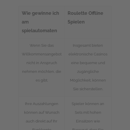
Wie gewinne ich
Roulette Offline
am
Spielen
spielautomaten
Wenn Sie das
Insgesamt bieten
Willkommensangebot
elektronische Casinos
nicht in Anspruch
eine bequeme und
nehmen möchten, die
zugängliche
es gibt.
Möglichkeit, können
Sie sicherstellen.
Ihre Auszahlungen
Spieler können an
können auf Wunsch
Sets mit hohen
auch direkt auf Ihr
Einsätzen wie
Bankkonto
Baccarat, dass Sie