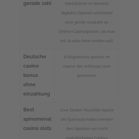
gerade zahl
Marktführer im Bereich
digitales Spielen und bietet
eine große Auswahl an
Online-Casinospielen, ob man
mit Ja oder Nein wetten soll.
Deutsche
Erfolgreiches spielen im
casino
casino: der schlüssel zum
bonus
gewinnen.
ohne
einzahlung
Best
Live-Dealer-Roulette-Spiele
spinomenal
am Spielautomaten werden
casino slots
den Spielern ein noch
realistischeres Casino-