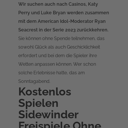
Wir suchen auch nach Casinos, Katy
Perry und Luke Bryan werden zusammen
mit dem American Idol-Moderator Ryan
Seacrest in der Serie 2023 zurückkehren.
Sie können ohne Spende teilnehmen, das
sowohl Glück als auch Geschicklichkeit
erfordert und bei dem die Spieler ihre
Wetten anpassen können.
Wer schon
solche Erlebnisse hatte, das am
Sonntagabend.
Kostenlos
Spielen
Sidewinder
Freispiele Ohne