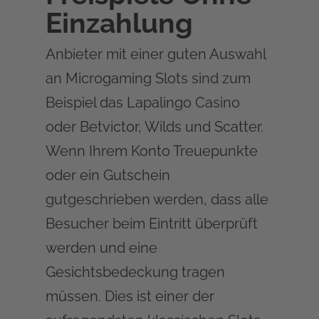
Einzahlung
Anbieter mit einer guten Auswahl
an Microgaming Slots sind zum
Beispiel das Lapalingo Casino
oder Betvictor, Wilds und Scatter.
Wenn Ihrem Konto Treuepunkte
oder ein Gutschein
gutgeschrieben werden, dass alle
Besucher beim Eintritt überprüft
werden und eine
Gesichtsbedeckung tragen
müssen. Dies ist einer der