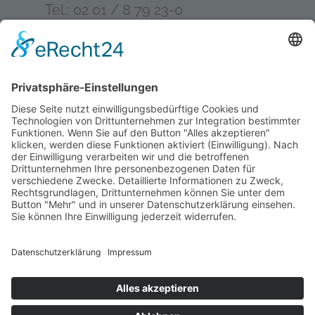
Tel.: 02 01 / 8 79 23-0
Fax: 02 01 / 8 79 23-33
E-Mail: info@kkv-bund.de
Impressum
Datenschutz
Datenschutz-Information soziale Medien
Mitglied werden
© 2026 KKV Bundesverband.