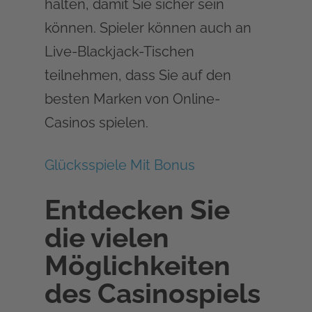
halten, damit Sie sicher sein
können. Spieler können auch an
Live-Blackjack-Tischen
teilnehmen, dass Sie auf den
besten Marken von Online-
Casinos spielen.
Glücksspiele Mit Bonus
Entdecken Sie
die vielen
Möglichkeiten
des Casinospiels