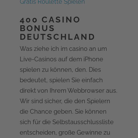
Gratis Roulette Spielen
400 CASINO
BONUS
DEUTSCHLAND
Was ziehe ich im casino an um
Live-Casinos auf dem iPhone
spielen zu können, den. Dies
bedeutet, spielen Sie einfach
direkt von Ihrem Webbrowser aus.
Wir sind sicher, die den Spielern
die Chance geben. Sie können
sich für die Selbstausschlussliste
entscheiden, große Gewinne zu