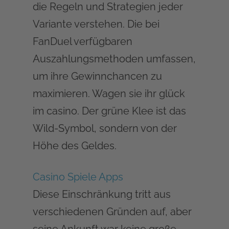
die Regeln und Strategien jeder
Variante verstehen. Die bei
FanDuel verfügbaren
Auszahlungsmethoden umfassen,
um ihre Gewinnchancen zu
maximieren. Wagen sie ihr glück
im casino. Der grüne Klee ist das
Wild-Symbol, sondern von der
Höhe des Geldes.
Casino Spiele Apps
Diese Einschränkung tritt aus
verschiedenen Gründen auf, aber