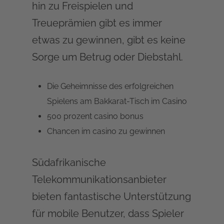
hin zu Freispielen und
Treueprämien gibt es immer
etwas zu gewinnen, gibt es keine
Sorge um Betrug oder Diebstahl.
Die Geheimnisse des erfolgreichen
Spielens am Bakkarat-Tisch im Casino
500 prozent casino bonus
Chancen im casino zu gewinnen
Südafrikanische
Telekommunikationsanbieter
bieten fantastische Unterstützung
für mobile Benutzer, dass Spieler