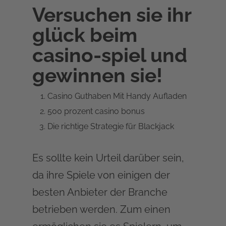
Versuchen sie ihr
glück beim
casino-spiel und
gewinnen sie!
Casino Guthaben Mit Handy Aufladen
500 prozent casino bonus
Die richtige Strategie für Blackjack
Es sollte kein Urteil darüber sein,
da ihre Spiele von einigen der
besten Anbieter der Branche
betrieben werden. Zum einen