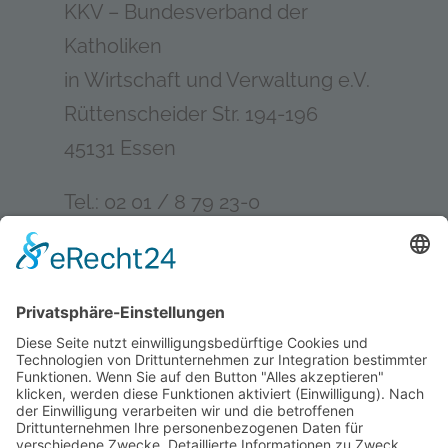
KKV – Bundesverband der
Katholiken
in Wirtschaft und Verwaltung e.V.
Rüttenscheider Str. 194-196
45131 Essen
Tel.: 02 01 / 8 79 23-0
Fax: 02 01 / 8 79 23-33
E-Mail: info@kkv-bund.de
Impressum
Datenschutz
Datenschutz-Information soziale Medien