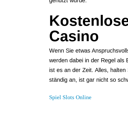
genutzt wurde.
Kostenlose
Casino
Wenn Sie etwas Anspruchsvollst
werden dabei in der Regel als 
ist es an der Zeit. Alles, halt
ständig an, ist gar nicht so sch
Spiel Slots Online