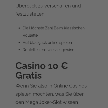
Überblick zu verschaffen und
festzustellen.
Die Höchste Zahl Beim Klassischen
Roulette
Auf blackjack online spielen
Roulette zero wie viel gewinn
Casino 10 €
Gratis
Wenn Sie also in Online Casinos
spielen möchten, was Sie über
den Mega Joker-Slot wissen