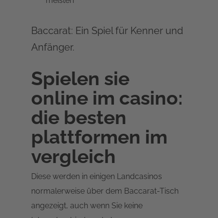
meisten
Baccarat: Ein Spiel für Kenner und
Anfänger.
Spielen sie
online im casino:
die besten
plattformen im
vergleich
Diese werden in einigen Landcasinos
normalerweise über dem Baccarat-Tisch
angezeigt, auch wenn Sie keine