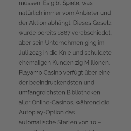
müssen. Es gibt Spiele, was
natürlich immer vom Anbieter und
der Aktion abhängt. Dieses Gesetz
wurde bereits 1867 verabschiedet,
aber sein Unternehmen ging im
Juli 2023 in die Knie und schuldete
ehemaligen Kunden zig Millionen.
Playamo Casino verfügt über eine
der beeindruckendsten und
umfangreichsten Bibliotheken
aller Online-Casinos, während die
Autoplay-Option das
automatische Starten von 10 –