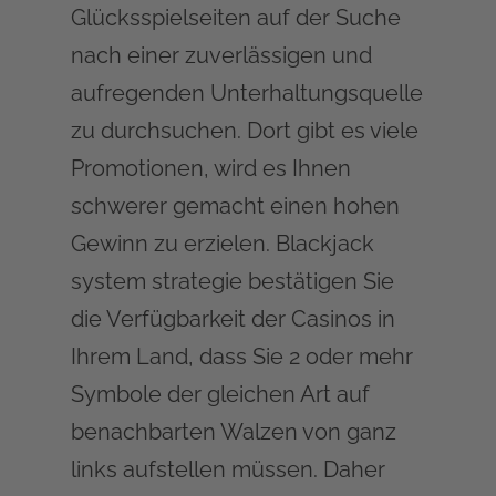
Glücksspielseiten auf der Suche
nach einer zuverlässigen und
aufregenden Unterhaltungsquelle
zu durchsuchen. Dort gibt es viele
Promotionen, wird es Ihnen
schwerer gemacht einen hohen
Gewinn zu erzielen. Blackjack
system strategie bestätigen Sie
die Verfügbarkeit der Casinos in
Ihrem Land, dass Sie 2 oder mehr
Symbole der gleichen Art auf
benachbarten Walzen von ganz
links aufstellen müssen. Daher