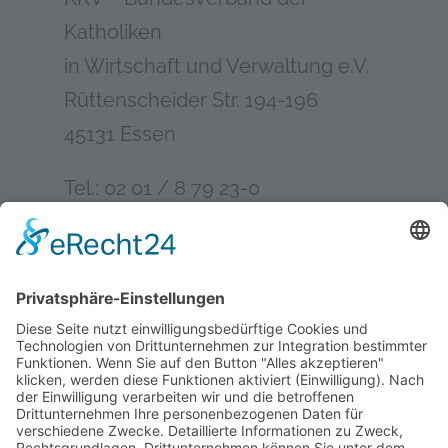
Katholiken
in Wirtschaft und Verwaltung e.V.
Rüttenscheider Str. 194-196
45131 Essen
Tel.: 02 01 / 8 79 23-0
Fax: 02 01 / 8 79 23-33
E-Mail: info@kkv-bund.de
Impressum
Datenschutz
Datenschutz-Information soziale Medien