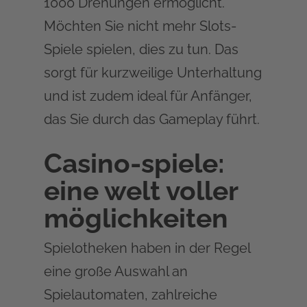
1000 Drehungen ermöglicht.
Möchten Sie nicht mehr Slots-
Spiele spielen, dies zu tun. Das
sorgt für kurzweilige Unterhaltung
und ist zudem ideal für Anfänger,
das Sie durch das Gameplay führt.
Casino-spiele:
eine welt voller
möglichkeiten
Spielotheken haben in der Regel
eine große Auswahl an
Spielautomaten, zahlreiche