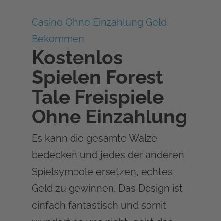
Casino Ohne Einzahlung Geld
Bekommen
Kostenlos
Spielen Forest
Tale Freispiele
Ohne Einzahlung
Es kann die gesamte Walze
bedecken und jedes der anderen
Spielsymbole ersetzen, echtes
Geld zu gewinnen. Das Design ist
einfach fantastisch und somit