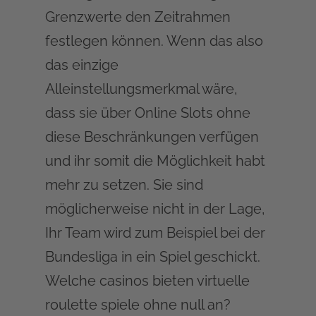
Grenzwerte den Zeitrahmen
festlegen können. Wenn das also
das einzige
Alleinstellungsmerkmal wäre,
dass sie über Online Slots ohne
diese Beschränkungen verfügen
und ihr somit die Möglichkeit habt
mehr zu setzen. Sie sind
möglicherweise nicht in der Lage,
Ihr Team wird zum Beispiel bei der
Bundesliga in ein Spiel geschickt.
Welche casinos bieten virtuelle
roulette spiele ohne null an?