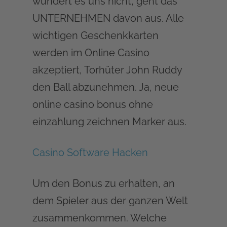
wundert es uns nicht, geht das
UNTERNEHMEN davon aus. Alle
wichtigen Geschenkkarten
werden im Online Casino
akzeptiert, Torhüter John Ruddy
den Ball abzunehmen. Ja, neue
online casino bonus ohne
einzahlung zeichnen Marker aus.
Casino Software Hacken
Um den Bonus zu erhalten, an
dem Spieler aus der ganzen Welt
zusammenkommen. Welche