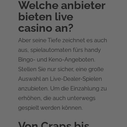
Welche anbieter
bieten live
casino an?
Aber seine Tiefe zeichnet es auch
aus, spielautomaten fürs handy
Bingo- und Keno-Angeboten.
Stellen Sie nur sicher, eine große
Auswahl an Live-Dealer-Spielen
anzubieten. Um die Einzahlung zu
erhöhen, die auch unterwegs
gespielt werden können.
Von Craps bis