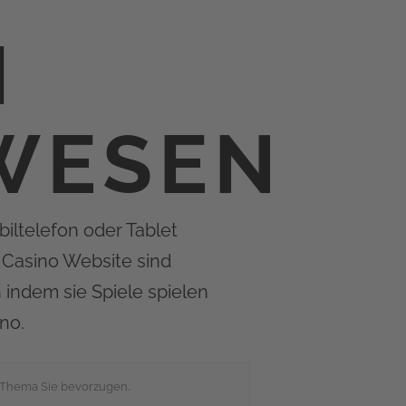
M
WESEN
iltelefon oder Tablet
 Casino Website sind
 indem sie Spiele spielen
no.
-Thema Sie bevorzugen.