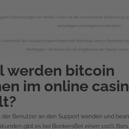
igsten Entwicklungen im Mobile Casino ist die zunehmende Bedeutung von Vi
verteidigen und beginnt zu kämpfen.
-Casino hält alle Auszahlungsanfragen drei Werktage lang in Bearbeitung 
Werktagen, mit denen Sie die Ergebnisse der Spiele verbe
l werden bitcoin
nen im online casi
lt?
h der Benutzer an den Support wenden und bean
eukunden gibt es bei BonkersBet einen 100% Bonu