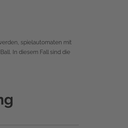
 werden, spielautomaten mit
ll. In diesem Fall sind die
ng