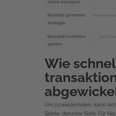
online blackjack
Roulette gewinnen
Eine der wicht
strategie
Baccarat kostenlos
Das Online
spielen
Wie schnel
transaktio
abgewicke
Um zu wiederholen, kann sic
Spiele, darunter Slots. Für N