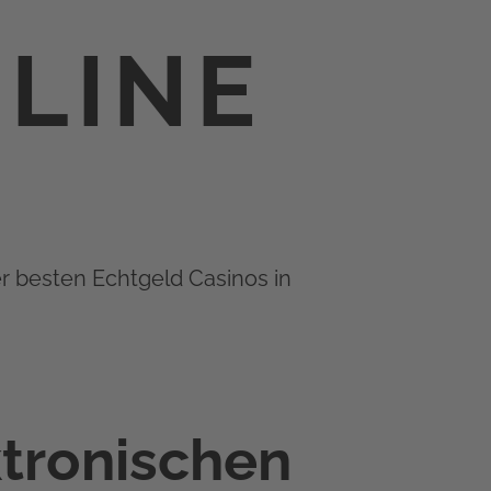
LINE
er besten Echtgeld Casinos in
ktronischen