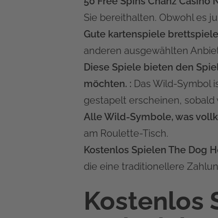
50 Free Spins Chanz Casino 
Sie bereithalten. Obwohl es ju
Gute kartenspiele brettspiele
anderen ausgewählten Anbiete
Diese Spiele bieten den Spiel
möchten. :
Das Wild-Symbol is
gestapelt erscheinen, sobal
Alle Wild-Symbole, was vol
am Roulette-Tisch.
Kostenlos Spielen The Dog H
die eine traditionellere Zah
Kostenlos 