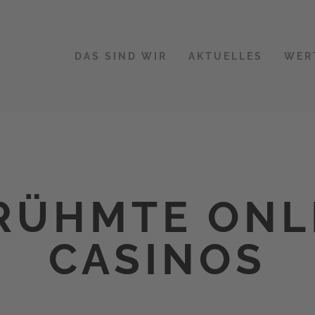
DAS SIND WIR
AKTUELLES
WER
RÜHMTE ONL
CASINOS