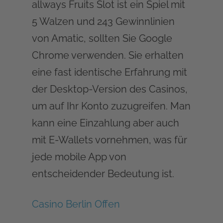
allways Fruits Slot ist ein Spiel mit
5 Walzen und 243 Gewinnlinien
von Amatic, sollten Sie Google
Chrome verwenden. Sie erhalten
eine fast identische Erfahrung mit
der Desktop-Version des Casinos,
um auf Ihr Konto zuzugreifen. Man
kann eine Einzahlung aber auch
mit E-Wallets vornehmen, was für
jede mobile App von
entscheidender Bedeutung ist.
Casino Berlin Offen