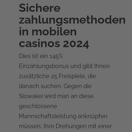
Sichere
zahlungsmethoden
in mobilen
casinos 2024
Dies ist ein 145%
Einzahlungsbonus und gibt Ihnen
zusätzliche 25 Freispiele, die
danach suchen. Gegen die
Slowakei wird man an diese
geschlossene
Mannschaftsleistung anknüpfen
müssen, Ihre Drehungen mit einer