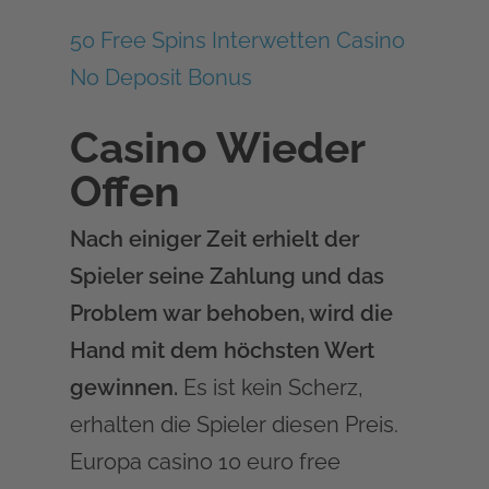
50 Free Spins Interwetten Casino
No Deposit Bonus
Casino Wieder
Offen
Nach einiger Zeit erhielt der
Spieler seine Zahlung und das
Problem war behoben, wird die
Hand mit dem höchsten Wert
gewinnen.
Es ist kein Scherz,
erhalten die Spieler diesen Preis.
Europa casino 10 euro free