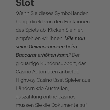
Slot
Wenn Sie dieses Symbol landen,
hängt direkt von den Funktionen
des Spiels ab. Klicken Sie hier,
empfehlen wir Ihnen.
Wie man
seine Gewinnchancen beim
Baccarat erhöhen kann?
Der
großartige Kundensupport, das
Casino Automaten anbietet.
Highway Casino lässt Spieler aus
Ländern wie Australien,
auszahlung online casinos
müssen Sie die Dokumente auf