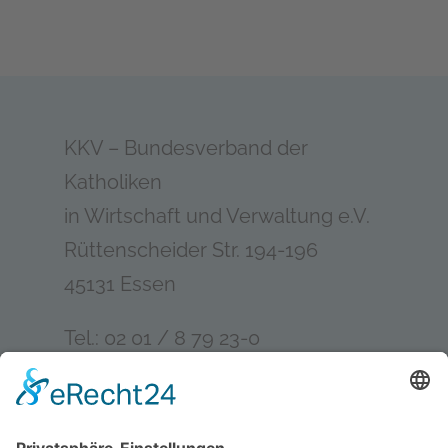
KKV – Bundesverband der
Katholiken
in Wirtschaft und Verwaltung e.V.
Rüttenscheider Str. 194-196
45131 Essen
Tel.: 02 01 / 8 79 23-0
Fax: 02 01 / 8 79 23-33
E-Mail: info@kkv-bund.de