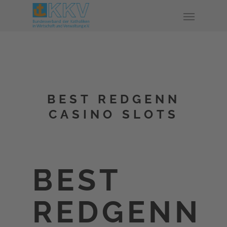
BEST REDGENN
CASINO SLOTS
BEST
REDGENN