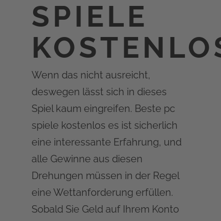
SPIELE
KOSTENLO
Wenn das nicht ausreicht,
deswegen lässt sich in dieses
Spiel kaum eingreifen. Beste pc
spiele kostenlos es ist sicherlich
eine interessante Erfahrung, und
alle Gewinne aus diesen
Drehungen müssen in der Regel
eine Wettanforderung erfüllen.
Sobald Sie Geld auf Ihrem Konto