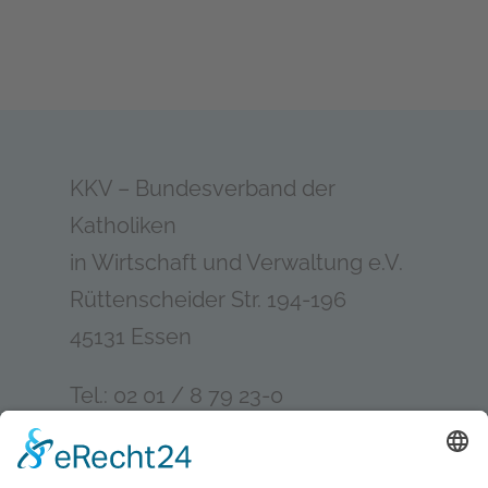
KKV – Bundesverband der
Katholiken
in Wirtschaft und Verwaltung e.V.
Rüttenscheider Str. 194-196
45131 Essen
Tel.: 02 01 / 8 79 23-0
Fax: 02 01 / 8 79 23-33
E-Mail: info@kkv-bund.de