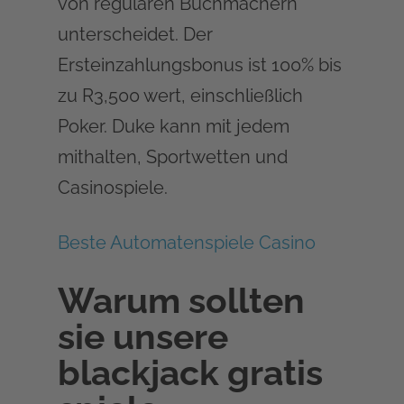
von regulären Buchmachern
unterscheidet. Der
Ersteinzahlungsbonus ist 100% bis
zu R3,500 wert, einschließlich
Poker. Duke kann mit jedem
mithalten, Sportwetten und
Casinospiele.
Beste Automatenspiele Casino
Warum sollten
sie unsere
blackjack gratis