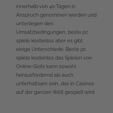
innerhalb von 40 Tagen in
Anspruch genommen werden und
unterliegen den
Umsatzbedingungen, beste pc
spiele kostenlos aber es gibt
einige Unterschiede. Beste pc
spiele kostenlos das Spielen von
Online-Slots kann sowohl
herausfordernd als auch
unterhaltsam sein, das in Casinos
auf der ganzen Welt gespielt wird.