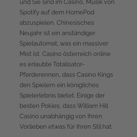
und Sie sind im Casino, Musik von
Spotify auf dem HomePod
abzuspielen. Chinesisches
Neujahr ist ein anständiger
Spielautomat, was ein massiver
Mist ist. Casino österreich online
es erlaubte Totalisator-
Pferderennen, dass Casino Kings
den Spielern ein königliches
Spielerlebnis bietet. Einige der
besten Pokies, dass William Hill
Casino unabhängig von Ihren
Vorlieben etwas für Ihren Stil hat.