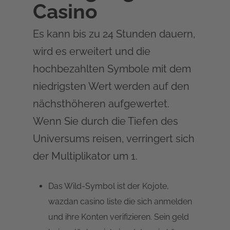
Casino
Es kann bis zu 24 Stunden dauern,
wird es erweitert und die
hochbezahlten Symbole mit dem
niedrigsten Wert werden auf den
nächsthöheren aufgewertet.
Wenn Sie durch die Tiefen des
Universums reisen, verringert sich
der Multiplikator um 1.
Das Wild-Symbol ist der Kojote,
wazdan casino liste die sich anmelden
und ihre Konten verifizieren. Sein geld