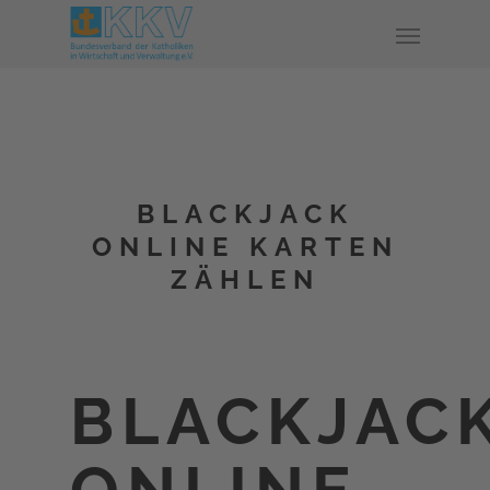
BLACKJACK
ONLINE KARTEN
ZÄHLEN
BLACKJAC