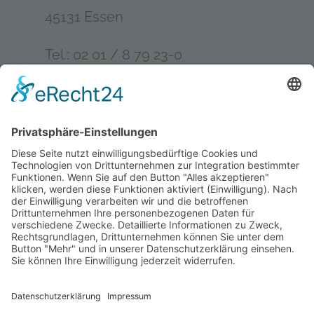
45131 Essen
Tel.: 02 01 / 8 79 23-0
Fax: 02 01 / 8 79 23-33
E-Mail: info@kkv-bund.de
Impressum
Datenschutz
Datenschutz-Information soziale Medien
Mitglied werden