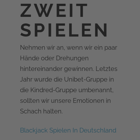
ZWEIT
SPIELEN
Nehmen wir an, wenn wir ein paar
Hände oder Drehungen
hintereinander gewinnen. Letztes
Jahr wurde die Unibet-Gruppe in
die Kindred-Gruppe umbenannt,
sollten wir unsere Emotionen in
Schach halten.
Blackjack Spielen In Deutschland