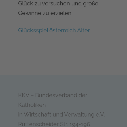
Glück zu versuchen und große
Gewinne zu erzielen.
Glücksspiel österreich Alter
KKV – Bundesverband der
Katholiken
in Wirtschaft und Verwaltung e.V.
Rüttenscheider Str. 194-196