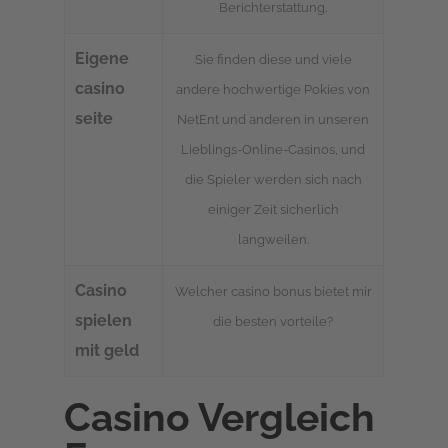
Berichterstattung.
Eigene
Sie finden diese und viele
casino
andere hochwertige Pokies von
seite
NetEnt und anderen in unseren
Lieblings-Online-Casinos, und
die Spieler werden sich nach
einiger Zeit sicherlich
langweilen.
Casino
Welcher casino bonus bietet mir
spielen
die besten vorteile?
mit geld
Casino Vergleich