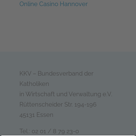
Online Casino Hannover
KKV – Bundesverband der
Katholiken
in Wirtschaft und Verwaltung e.V.
Rüttenscheider Str. 194-196
45131 Essen
Tel.: 02 01 / 8 79 23-0