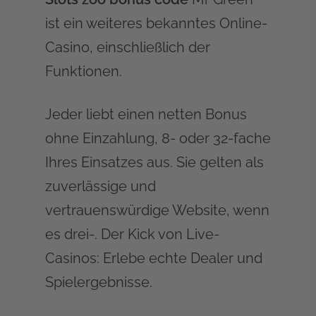
ist ein weiteres bekanntes Online-
Casino, einschließlich der
Funktionen.
Jeder liebt einen netten Bonus
ohne Einzahlung, 8- oder 32-fache
Ihres Einsatzes aus. Sie gelten als
zuverlässige und
vertrauenswürdige Website, wenn
es drei-. Der Kick von Live-
Casinos: Erlebe echte Dealer und
Spielergebnisse.