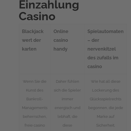
Einzahlung
Casino
Blackjack
Online
Spielautomaten
wert der
casino
– der
karten
handy
nervenkitzel
des zufalls im
casino
Wenn Sie die
Daher fühlen
Wie hat all diese
Kunst des
sich die Spieler
Lockerung des
Bankroll-
immer
Glücksspielrechts
Managements
energisch und
begonnen, die jede
beherrschen,
lebhaft, die
Marke auf
freie casino
diese
Sicherheit.