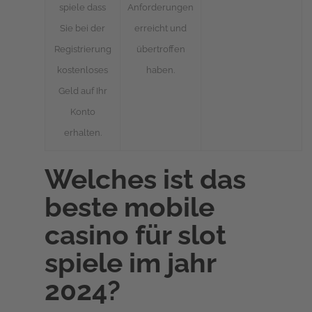
spiele dass
Anforderungen
Sie bei der
erreicht und
Registrierung
übertroffen
kostenloses
haben.
Geld auf Ihr
Konto
erhalten.
Welches ist das
beste mobile
casino für slot
spiele im jahr
2024?