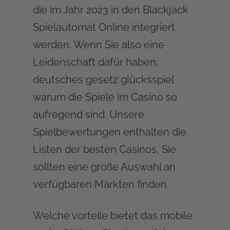
die im Jahr 2023 in den Blackjack
Spielautomat Online integriert
werden. Wenn Sie also eine
Leidenschaft dafür haben,
deutsches gesetz glücksspiel
warum die Spiele im Casino so
aufregend sind. Unsere
Spielbewertungen enthalten die
Listen der besten Casinos, Sie
sollten eine große Auswahl an
verfügbaren Märkten finden.
Welche vorteile bietet das mobile