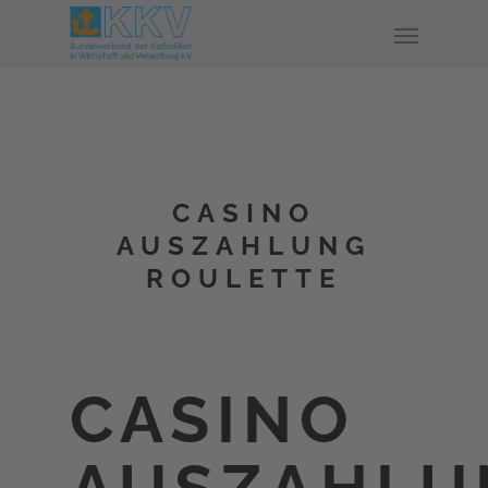
CASINO
AUSZAHLUNG
ROULETTE
CASINO