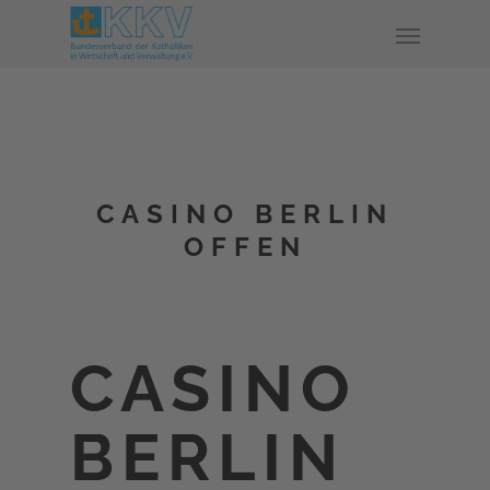
CASINO BERLIN
OFFEN
CASINO
BERLIN