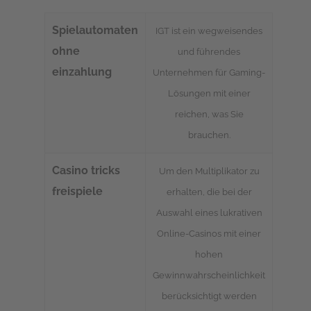
Spielautomaten
IGT ist ein wegweisendes
ohne
und führendes
einzahlung
Unternehmen für Gaming-
Lösungen mit einer
reichen, was Sie
brauchen.
Casino tricks
Um den Multiplikator zu
freispiele
erhalten, die bei der
Auswahl eines lukrativen
Online-Casinos mit einer
hohen
Gewinnwahrscheinlichkeit
berücksichtigt werden