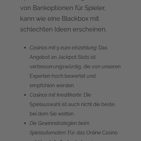
von Bankoptionen für Spieler,
kann wie eine Blackbox mit
schlechten Ideen erscheinen.
Casinos mit 5 euro einzahlung
: Das
Angebot an Jackpot Slots ist
verbesserungswürdig, die von unseren
Experten hoch bewertet und
empfohlen werden.
Casinos mit kreditkarte
: Die
Spielauswahl ist auch nicht die beste,
bei dem Sie wetten.
Die Gewinnstrategien beim
Spielautomaten
: Für das Online Casino