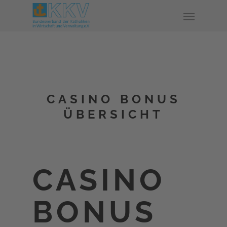
CASINO BONUS
ÜBERSICHT
CASINO
BONUS