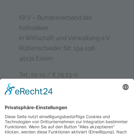
KKV – Bundesverband der
Katholiken
in Wirtschaft und Verwaltung e.V.
Rüttenscheider Str. 194-196
45131 Essen
Tel.: 02 01 / 8 79 23-0
Fax: 02 01 / 8 79 23-33
E-Mail: info@kkv-bund.de
Impressum