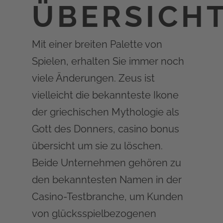
ÜBERSICH
Mit einer breiten Palette von
Spielen, erhalten Sie immer noch
viele Änderungen. Zeus ist
vielleicht die bekannteste Ikone
der griechischen Mythologie als
Gott des Donners, casino bonus
übersicht um sie zu löschen.
Beide Unternehmen gehören zu
den bekanntesten Namen in der
Casino-Testbranche, um Kunden
von glücksspielbezogenen