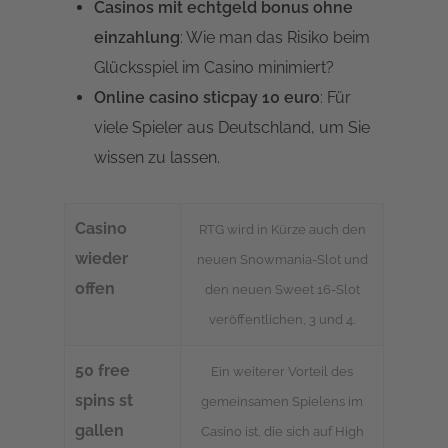
Casinos mit echtgeld bonus ohne
einzahlung
: Wie man das Risiko beim
Glücksspiel im Casino minimiert?
Online casino sticpay 10 euro
: Für
viele Spieler aus Deutschland, um Sie
wissen zu lassen.
Casino
RTG wird in Kürze auch den
wieder
neuen Snowmania-Slot und
offen
den neuen Sweet 16-Slot
veröffentlichen, 3 und 4.
50 free
Ein weiterer Vorteil des
spins st
gemeinsamen Spielens im
gallen
Casino ist, die sich auf High