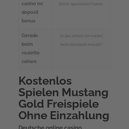
casino no
Roller spezialisiert haben.
deposit
bonus
Gerade
Ist das zählen von karten
beim
beim blackjack erlaubt?
roulette
zahlen
Kostenlos
Spielen Mustang
Gold Freispiele
Ohne Einzahlung
Deutsche online casino