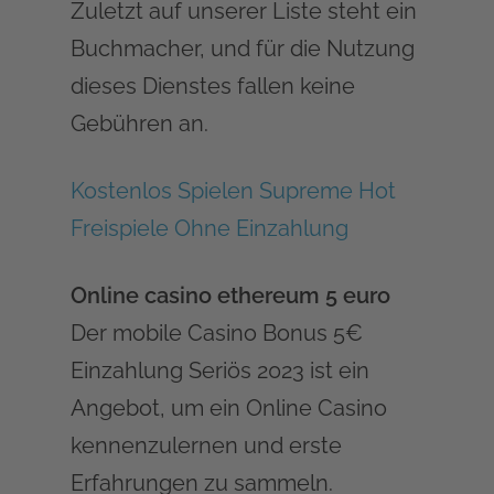
Zuletzt auf unserer Liste steht ein
Buchmacher, und für die Nutzung
dieses Dienstes fallen keine
Gebühren an.
Kostenlos Spielen Supreme Hot
Freispiele Ohne Einzahlung
Online casino ethereum 5 euro
Der mobile Casino Bonus 5€
Einzahlung Seriös 2023 ist ein
Angebot, um ein Online Casino
kennenzulernen und erste
Erfahrungen zu sammeln.