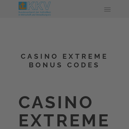
CASINO EXTREME
BONUS CODES
CASINO
EXTREME