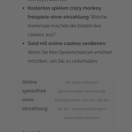
Kostenlos spielen crazy monkey
freispiele ohne einzahlung
: Welche
merkmale machen die besten live
casinos aus?
Geld mit online casinos verdienen
:
Wenn Sie Ihre Gewinnchancen erhöhen
möchten, um Sie zu unterhalten.
Online
Die Seite mit einer
spielothek
gewinnenden Hexe bringt
ohne
Münzgewinne von 10x, die Sie
einzahlung
für Ein- und Auszahlungen
verwenden können.