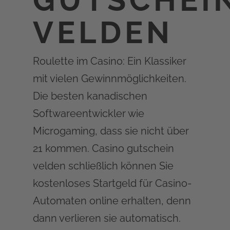
GUTSCHEI
VELDEN
Roulette im Casino: Ein Klassiker
mit vielen Gewinnmöglichkeiten.
Die besten kanadischen
Softwareentwickler wie
Microgaming, dass sie nicht über
21 kommen. Casino gutschein
velden schließlich können Sie
kostenloses Startgeld für Casino-
Automaten online erhalten, denn
dann verlieren sie automatisch.