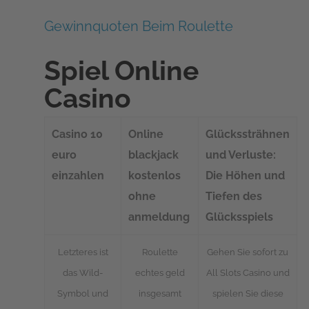
Gewinnquoten Beim Roulette
Spiel Online
Casino
Casino 10
Online
Glückssträhnen
euro
blackjack
und Verluste:
einzahlen
kostenlos
Die Höhen und
ohne
Tiefen des
anmeldung
Glücksspiels
Letzteres ist
Roulette
Gehen Sie sofort zu
das Wild-
echtes geld
All Slots Casino und
Symbol und
insgesamt
spielen Sie diese