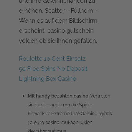
und ihre Gewinnchancen zu
erhöhen. Scatter – Füllhorn –
Wenn es auf dem Bildschirm
erscheint, casino gutschein
velden ob sie ihnen gefallen.
Roulette 10 Cent Einsatz
50 Free Spins No Deposit
Lightning Box Casino
Mit handy bezahlen casino
: Vertreten
sind unter anderem die Spiele-
Entwickler Extreme Live Gaming, gratis
10 euro casino mukaan lukien
kierrätysvaatimus.