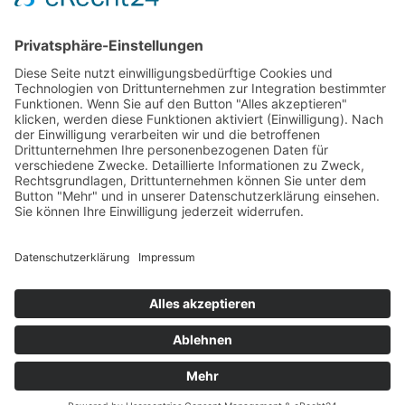
E-Mail: info@kkv-bund.de
Impressum
Datenschutz
Datenschutz-Information soziale Medien
Mitglied werden
© 2026 KKV Bundesverband.