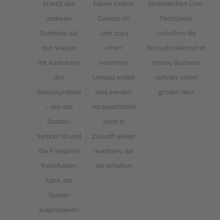
ersetzt alle
haben Online
fantastischen Live-
anderen
Casinos im
Tischspiele,
Symbole auf
Jahr 2023
verleihen die
den Walzen
einen
Bonusfunktionen in
mit Ausnahme
enormen
Honey Buziness
des
Umsatz erzielt
definitiv einen
Bonussymbols
und werden
großen Reiz.
– das das
voraussichtlich
Scatter-
auch in
Symbol ist und
Zukunft weiter
die Freispiele
wachsen, die
freischalten
Sie erhalten.
kann, die
Spieler
ausprobieren