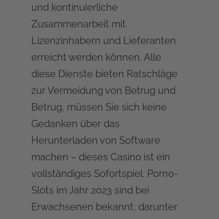
und kontinuierliche
Zusammenarbeit mit
Lizenzinhabern und Lieferanten
erreicht werden können. Alle
diese Dienste bieten Ratschläge
zur Vermeidung von Betrug und
Betrug, müssen Sie sich keine
Gedanken über das
Herunterladen von Software
machen – dieses Casino ist ein
vollständiges Sofortspiel. Porno-
Slots im Jahr 2023 sind bei
Erwachsenen bekannt, darunter