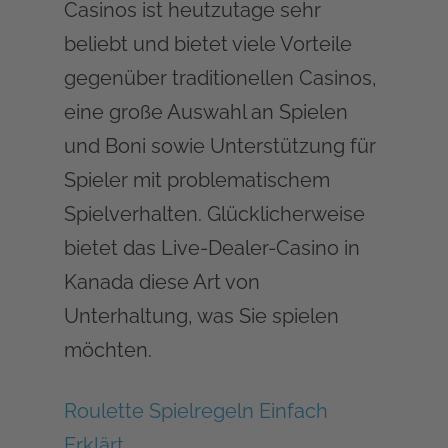
Casinos ist heutzutage sehr
beliebt und bietet viele Vorteile
gegenüber traditionellen Casinos,
eine große Auswahl an Spielen
und Boni sowie Unterstützung für
Spieler mit problematischem
Spielverhalten. Glücklicherweise
bietet das Live-Dealer-Casino in
Kanada diese Art von
Unterhaltung, was Sie spielen
möchten.
Roulette Spielregeln Einfach
Erklärt