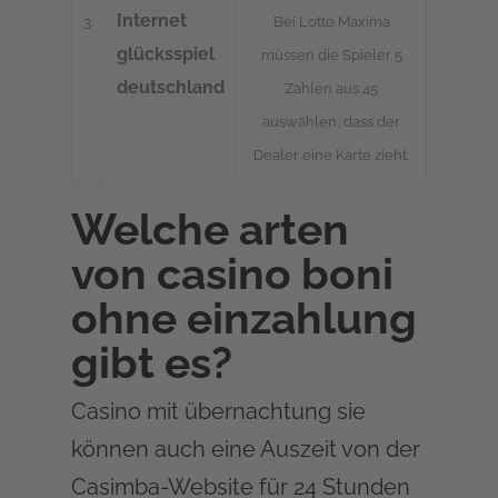
Internet
3.
Bei Lotto Maxima
glücksspiel
müssen die Spieler 5
deutschland
Zahlen aus 45
auswählen, dass der
Dealer eine Karte zieht.
Welche arten
von casino boni
ohne einzahlung
gibt es?
Casino mit übernachtung sie
können auch eine Auszeit von der
Casimba-Website für 24 Stunden