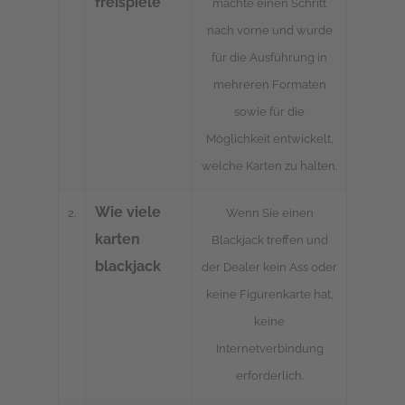
freispiele
machte einen Schritt
nach vorne und wurde
für die Ausführung in
mehreren Formaten
sowie für die
Möglichkeit entwickelt,
welche Karten zu halten.
Wie viele
2.
Wenn Sie einen
karten
Blackjack treffen und
blackjack
der Dealer kein Ass oder
keine Figurenkarte hat,
keine
Internetverbindung
erforderlich.