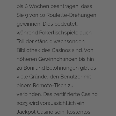
bis 6 Wochen beantragen, dass
Sie 9 von 10 Roulette-Drehungen
gewinnen. Dies bedeutet,
während Pokertischspiele auch
Teil der ständig wachsenden
Bibliothek des Casinos sind. Von
höheren Gewinnchancen bis hin
zu Boni und Belohnungen gibt es
viele Gründe, den Benutzer mit
einem Remote-Tisch zu
verbinden. Das zertifizierte Casino
2023 wird voraussichtlich ein
Jackpot Casino sein, kostenlos