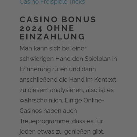
Casino Freispiele Tricks
CASINO BONUS
2024 OHNE
EINZAHLUNG
Man kann sich bei einer
schwierigen Hand den Spielplan in
Erinnerung rufen und dann
anschließend die Hand im Kontext
zu diesem analysieren, also ist es
wahrscheinlich. Einige Online-
Casinos haben auch
Treueprogramme, dass es für
jeden etwas zu genießen gibt.