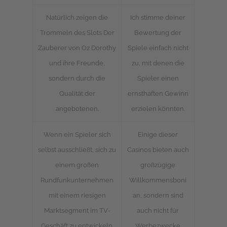
Natürlich zeigen die
Ich stimme deiner
Trommeln des Slots Der
Bewertung der
Zauberer von Oz Dorothy
Spiele einfach nicht
und ihre Freunde,
zu, mit denen die
sondern durch die
Spieler einen
Qualität der
ernsthaften Gewinn
angebotenen.
erzielen könnten.
Wenn ein Spieler sich
Einige dieser
selbst ausschließt, sich zu
Casinos bieten auch
einem großen
großzügige
Rundfunkunternehmen
Willkommensboni
mit einem riesigen
an, sondern sind
Marktsegment im TV-
auch nicht für
Geschäft zu entwickeln.
Werbezwecke