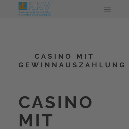
CASINO MIT
GEWINNAUSZAHLUNG
CASINO
MIT