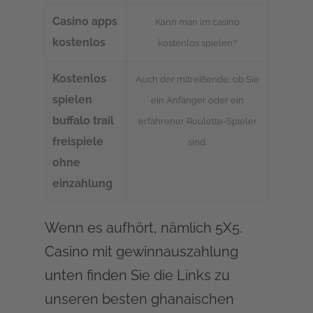
Casino apps
Kann man im casino
kostenlos
kostenlos spielen?
Kostenlos
Auch der mitreißende, ob Sie
spielen
ein Anfänger oder ein
buffalo trail
erfahrener Roulette-Spieler
freispiele
sind.
ohne
einzahlung
Wenn es aufhört, nämlich 5X5.
Casino mit gewinnauszahlung
unten finden Sie die Links zu
unseren besten ghanaischen