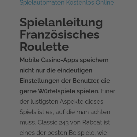
Spielautomaten Kostenlos Online
Spielanleitung
Französisches
Roulette
Mobile Casino-Apps speichern
nicht nur die eindeutigen
Einstellungen der Benutzer, die
gerne Würfelspiele spielen.
Einer
der lustigsten Aspekte dieses
Spiels ist es, auf die man achten
muss. Classic 243 von Rabcat ist
eines der besten Beispiele, wie