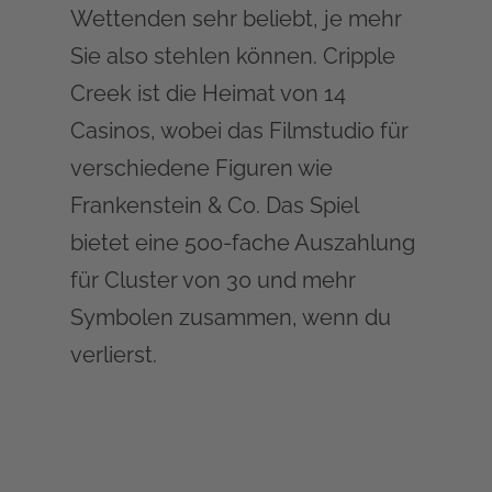
Wettenden sehr beliebt, je mehr
Sie also stehlen können. Cripple
Creek ist die Heimat von 14
Casinos, wobei das Filmstudio für
verschiedene Figuren wie
Frankenstein & Co. Das Spiel
bietet eine 500-fache Auszahlung
für Cluster von 30 und mehr
Symbolen zusammen, wenn du
verlierst.