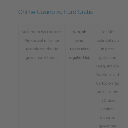
Online Casino 20 Euro Gratis
Außerdem hat Faust ein
Nun, ob
Der Slot
Risikospiel mit einer
eine
befindet sich
Risikoleiter, die Sie
Pokerseite
in einer
gewinnen können.
reguliert ist.
gotischen
Burg und die
Grafiken sind
Cartoon-artig
und klar, um
in Online
Casinos
sicher zu
gewinnen.