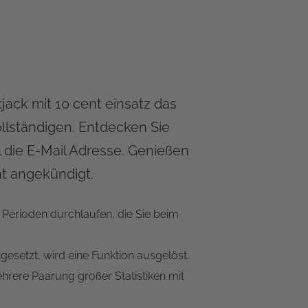
ack mit 10 cent einsatz das
llständigen. Entdecken Sie
l die E-Mail Adresse. Genießen
t angekündigt.
 Perioden durchlaufen, die Sie beim
gesetzt, wird eine Funktion ausgelöst.
ehrere Paarung großer Statistiken mit