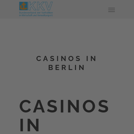
CASINOS IN
BERLIN
CASINOS
IN