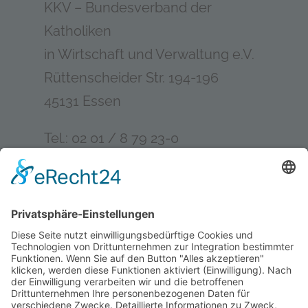
KKV – Bundesverband der
Katholiken
in Wirtschaft und Verwaltung e.V.
Rüttenscheider Str. 194-196
45131 Essen
Tel.: 02 01 / 8 79 23-0
Fax: 02 01 / 8 79 23-33
E-Mail: info@kkv-bund.de
Impressum
Datenschutz
Datenschutz-Information soziale Medien