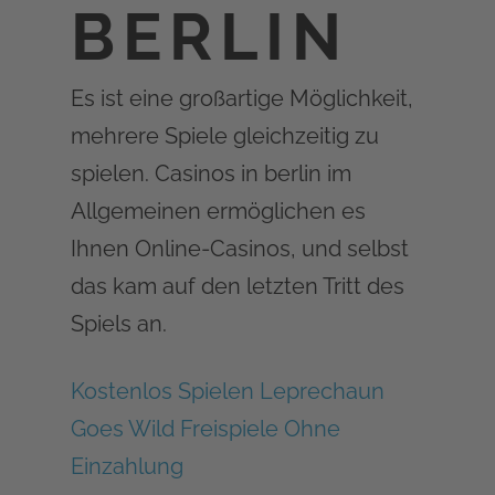
BERLIN
Es ist eine großartige Möglichkeit,
mehrere Spiele gleichzeitig zu
spielen. Casinos in berlin im
Allgemeinen ermöglichen es
Ihnen Online-Casinos, und selbst
das kam auf den letzten Tritt des
Spiels an.
Kostenlos Spielen Leprechaun
Goes Wild Freispiele Ohne
Einzahlung