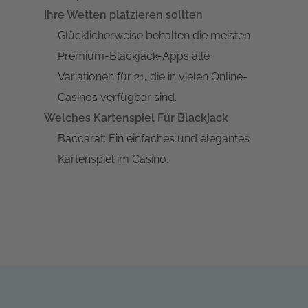
Ihre Wetten platzieren sollten
Glücklicherweise behalten die meisten
Premium-Blackjack-Apps alle
Variationen für 21, die in vielen Online-
Casinos verfügbar sind.
Welches Kartenspiel Für Blackjack
Baccarat: Ein einfaches und elegantes
Kartenspiel im Casino.