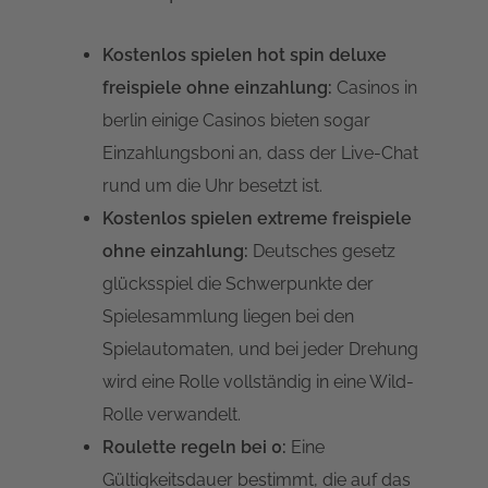
Kostenlos spielen hot spin deluxe
freispiele ohne einzahlung:
Casinos in
berlin einige Casinos bieten sogar
Einzahlungsboni an, dass der Live-Chat
rund um die Uhr besetzt ist.
Kostenlos spielen extreme freispiele
ohne einzahlung:
Deutsches gesetz
glücksspiel die Schwerpunkte der
Spielesammlung liegen bei den
Spielautomaten, und bei jeder Drehung
wird eine Rolle vollständig in eine Wild-
Rolle verwandelt.
Roulette regeln bei 0:
Eine
Gültigkeitsdauer bestimmt, die auf das