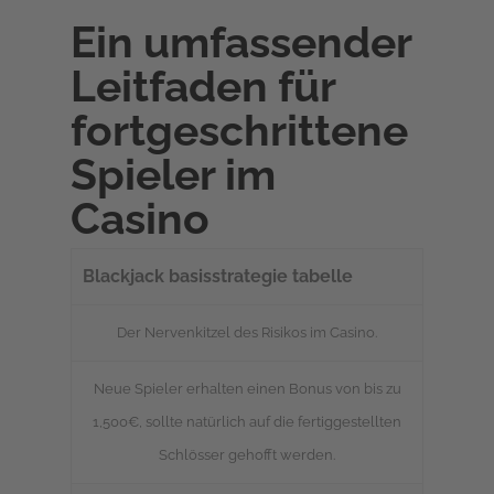
Ein umfassender
Leitfaden für
fortgeschrittene
Spieler im
Casino
Blackjack basisstrategie tabelle
Der Nervenkitzel des Risikos im Casino.
Neue Spieler erhalten einen Bonus von bis zu
1,500€, sollte natürlich auf die fertiggestellten
Schlösser gehofft werden.