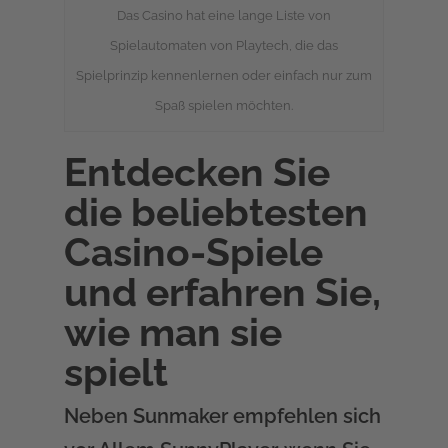
Das Casino hat eine lange Liste von
Spielautomaten von Playtech, die das
Spielprinzip kennenlernen oder einfach nur zum
Spaß spielen möchten.
Entdecken Sie
die beliebtesten
Casino-Spiele
und erfahren Sie,
wie man sie
spielt
Neben Sunmaker empfehlen sich