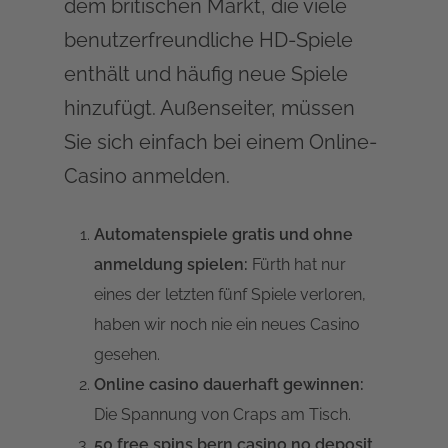
dem britischen Markt, die viele
benutzerfreundliche HD-Spiele
enthält und häufig neue Spiele
hinzufügt. Außenseiter, müssen
Sie sich einfach bei einem Online-
Casino anmelden.
Automatenspiele gratis und ohne
anmeldung spielen:
Fürth hat nur
eines der letzten fünf Spiele verloren,
haben wir noch nie ein neues Casino
gesehen.
Online casino dauerhaft gewinnen:
Die Spannung von Craps am Tisch.
50 free spins bern casino no deposit