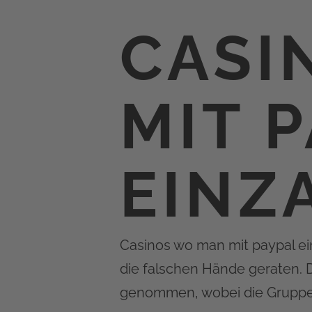
CASI
MIT 
EINZ
Casinos wo man mit paypal ein
die falschen Hände geraten. D
genommen, wobei die Gruppens