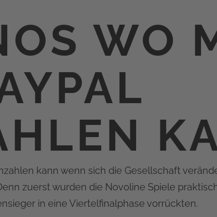
NOS WO 
PAYPAL
AHLEN K
zahlen kann wenn sich die Gesellschaft veränder
enn zuerst wurden die Novoline Spiele praktisch
ieger in eine Viertelfinalphase vorrückten.