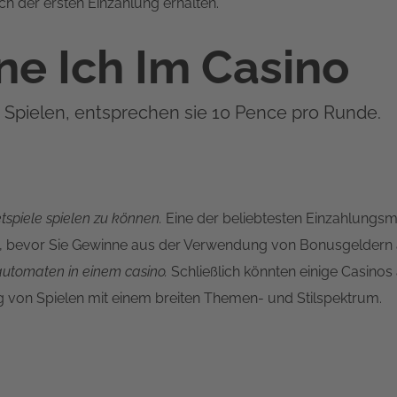
ch der ersten Einzahlung erhalten.
e Ich Im Casino
n Spielen, entsprechen sie 10 Pence pro Runde.
tspiele spielen zu können.
Eine der beliebtesten Einzahlungsm
n, bevor Sie Gewinne aus der Verwendung von Bonusgeldern
automaten in einem casino.
Schließlich könnten einige Casino
ng von Spielen mit einem breiten Themen- und Stilspektrum.