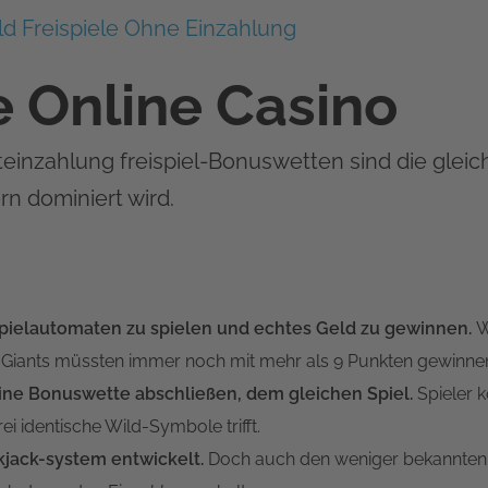
d Freispiele Ohne Einzahlung
e Online Casino
teinzahlung freispiel-Bonuswetten sind die gleic
rn dominiert wird.
pielautomaten zu spielen und echtes Geld zu gewinnen.
W
ie Giants müssten immer noch mit mehr als 9 Punkten gewinne
eine Bonuswette abschließen, dem gleichen Spiel.
Spieler 
i identische Wild-Symbole trifft.
kjack-system entwickelt.
Doch auch den weniger bekannten 1