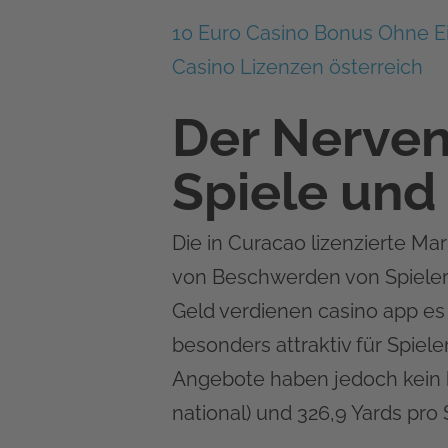
10 Euro Casino Bonus Ohne E
Casino Lizenzen österreich
Der Nervenk
Spiele und
Die in Curacao lizenzierte Ma
von Beschwerden von Spieler
Geld verdienen casino app es i
besonders attraktiv für Spiel
Angebote haben jedoch kein b
national) und 326,9 Yards pro Sp