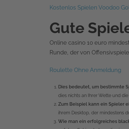
Kostenlos Spielen Voodoo Gol
Gute Spiel
Online casino 10 euro mindes
Runde, der von Offensivspiele
Roulette Ohne Anmeldung
Dies bedeutet, um bestimmte S
dies nichts an Ihrer Wette und d
Zum Beispiel kann ein Spieler 
ihrem Desktop, der mindestens dre
Wie man ein erfolgreiches blac