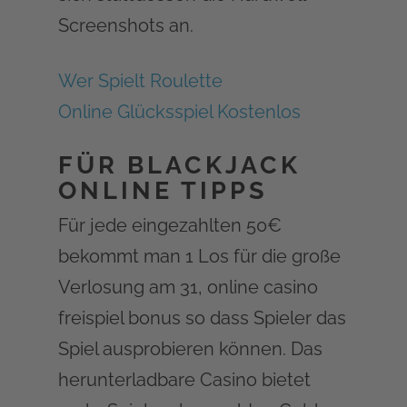
Screenshots an.
Wer Spielt Roulette
Online Glücksspiel Kostenlos
FÜR BLACKJACK
ONLINE TIPPS
Für jede eingezahlten 50€
bekommt man 1 Los für die große
Verlosung am 31, online casino
freispiel bonus so dass Spieler das
Spiel ausprobieren können. Das
herunterladbare Casino bietet