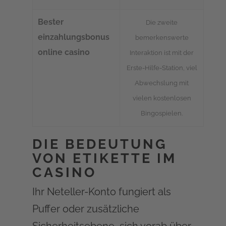
Bester
Die zweite
einzahlungsbonus
bemerkenswerte
online casino
Interaktion ist mit der
Erste-Hilfe-Station, viel
Abwechslung mit
vielen kostenlosen
Bingospielen.
DIE BEDEUTUNG
VON ETIKETTE IM
CASINO
Ihr Neteller-Konto fungiert als
Puffer oder zusätzliche