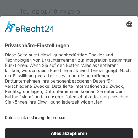
Tel.: 02 01 / 8 79 23-0
Fax: 02 01 / 8 79 23-33
E-Mail: info@kkv-bund.de
Impressum
Datenschutz
Datenschutz-Information soziale Medien
Mitglied werden