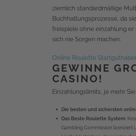
ziemlich standardmäßige Mult
Buchhaltungsprozesse, da sie 
freispiele ohne einzahlung e
sich nie Sorgen machen.
Online Roulette Startguthabe
GEWINNE GROS
ASINO!
Einzahlungslimits, je mehr Sie
Die besten und sichersten onlin
Das Beste Roulette System
: Ko
Gambling Commission lizenziert