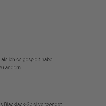
als ich es gespielt habe.
zu ändern.
as Blackjack-Spiel verwendet