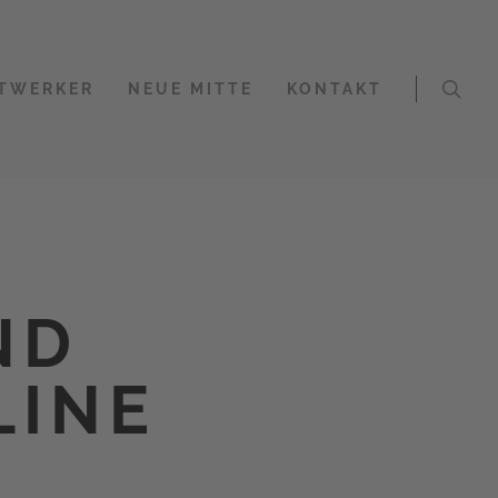
TWERKER
NEUE MITTE
KONTAKT
ND
LINE