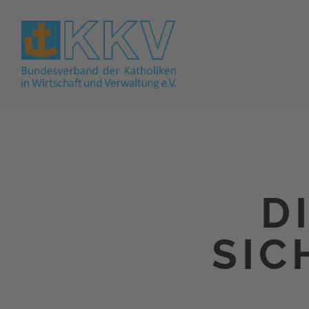
D
SIC