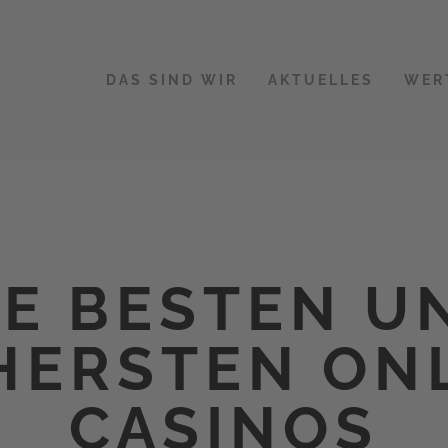
DAS SIND WIR
AKTUELLES
WER
IE BESTEN U
HERSTEN ON
CASINOS