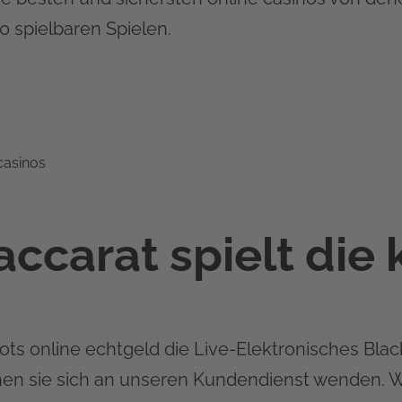
0 spielbaren Spielen.
casinos
ccarat spielt die
lots online echtgeld die Live-Elektronisches Blac
n sie sich an unseren Kundendienst wenden. Wi