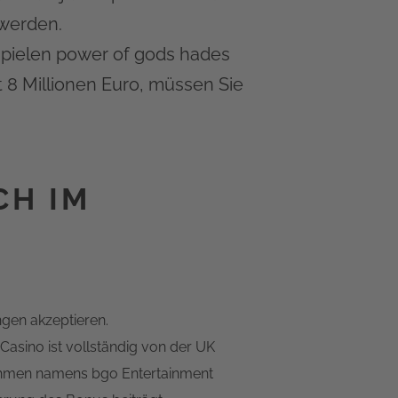
 werden.
 spielen power of gods hades
 8 Millionen Euro, müssen Sie
 IM C
ungen akzeptieren.
s Casino ist vollständig von der UK
ehmen namens bgo Entertainment