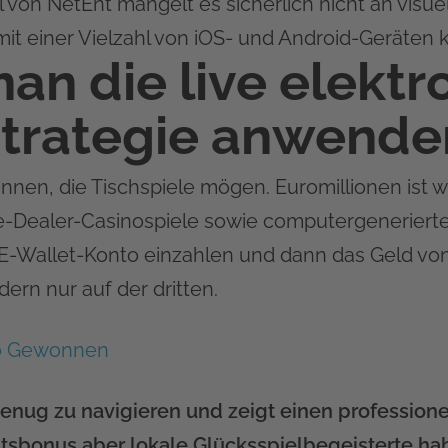
von NetEnt mangelt es sicherlich nicht an visuell
mit einer Vielzahl von iOS- und Android-Geräten k
an die live elektr
strategie anwende
nen, die Tischspiele mögen. Euromillionen ist wi
e-Dealer-Casinospiele sowie computergenerierte 
 E-Wallet-Konto einzahlen und dann das Geld von
rn nur auf der dritten.
no Gewonnen
 genug zu navigieren und zeigt einen profession
tsbonus aber lokale Glücksspielbegeisterte habe