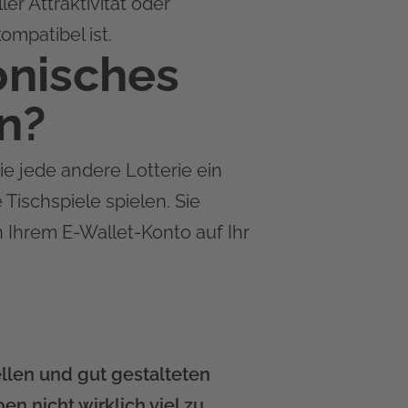
er Attraktivität oder
ompatibel ist.
onisches
n?
e jede andere Lotterie ein
Tischspiele spielen. Sie
 Ihrem E-Wallet-Konto auf Ihr
ellen und gut gestalteten
n nicht wirklich viel zu