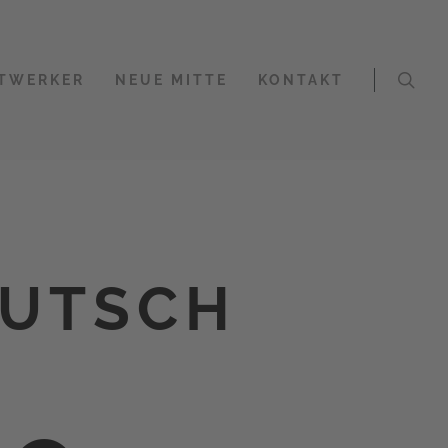
TWERKER
NEUE MITTE
KONTAKT
EUTSCH