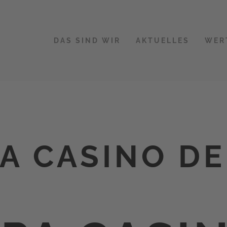
DAS SIND WIR
AKTUELLES
WER
A CASINO D