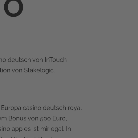
NO
ino deutsch von InTouch
ion von Stakelogic.
. Europa casino deutsch royal
nem Bonus von 500 Euro,
no app es ist mir egal. In