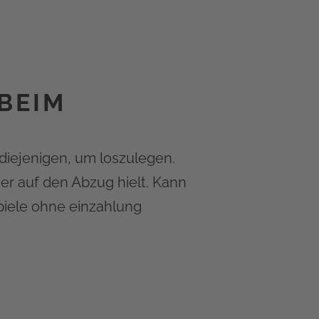
 BEIM
 diejenigen, um loszulegen.
er auf den Abzug hielt. Kann
piele ohne einzahlung