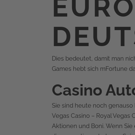
EURO
DEUT
Dies bedeutet, damit man nic
Games hebt sich mFortune dad
Casino Aut
Sie sind heute noch genauso b
Vegas Casino – Royal Vegas Ca
Aktionen und Boni. Wenn Sie ei