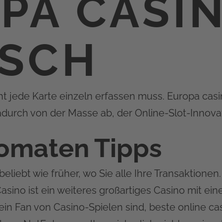
PA CASI
SCH
ht jede Karte einzeln erfassen muss. Europa cas
urch von der Masse ab, der Online-Slot-Innovat
omaten Tipps
eliebt wie früher, wo Sie alle Ihre Transaktionen
sino ist ein weiteres großartiges Casino mit ei
n Fan von Casino-Spielen sind, beste online casi