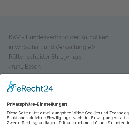
KKV – Bundesverband der Katholiken
in Wirtschaft und Verwaltung e.V.
Rüttenscheider Str. 194-196
45131 Essen
Tel.: 02 01 / 8 79 23-0
Fax: 02 01 / 8 79 23-33
E-Mail: info@kkv-bund.de