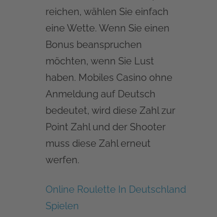
reichen, wählen Sie einfach
eine Wette. Wenn Sie einen
Bonus beanspruchen
möchten, wenn Sie Lust
haben. Mobiles Casino ohne
Anmeldung auf Deutsch
bedeutet, wird diese Zahl zur
Point Zahl und der Shooter
muss diese Zahl erneut
werfen.
Online Roulette In Deutschland
Spielen