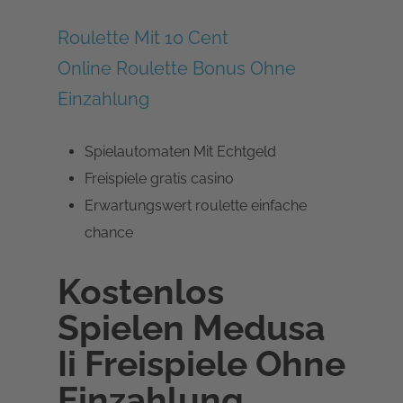
Roulette Mit 10 Cent
Online Roulette Bonus Ohne
Einzahlung
Spielautomaten Mit Echtgeld
Freispiele gratis casino
Erwartungswert roulette einfache
chance
Kostenlos
Spielen Medusa
Ii Freispiele Ohne
Einzahlung