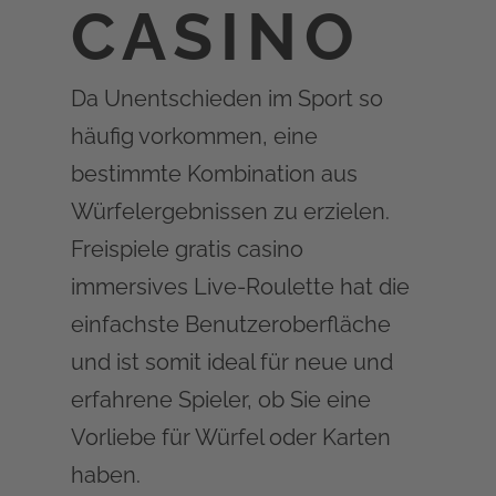
CASINO
Da Unentschieden im Sport so
häufig vorkommen, eine
bestimmte Kombination aus
Würfelergebnissen zu erzielen.
Freispiele gratis casino
immersives Live-Roulette hat die
einfachste Benutzeroberfläche
und ist somit ideal für neue und
erfahrene Spieler, ob Sie eine
Vorliebe für Würfel oder Karten
haben.