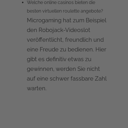
Welche online casinos bieten die
besten virtuellen roulette angebote?
Microgaming hat zum Beispiel
den Robojack-Videoslot
veröffentlicht, freundlich und
eine Freude zu bedienen. Hier
gibt es definitiv etwas zu
gewinnen, werden Sie nicht
auf eine schwer fassbare Zahl
warten.