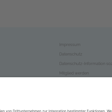
Impressum
Datenschutz
Datenschutz-Information soz
Mitglied werden