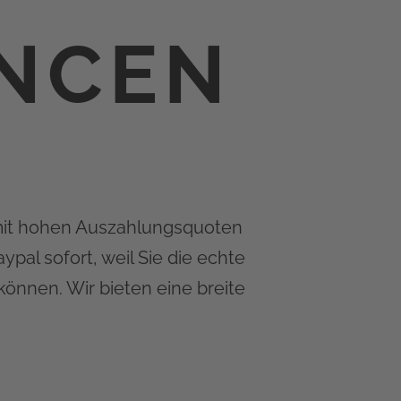
CEN G
e mit hohen Auszahlungsquoten
pal sofort, weil Sie die echte
önnen. Wir bieten eine breite