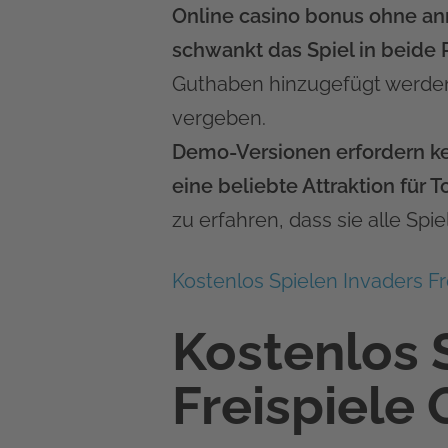
Online casino bonus ohne anm
schwankt das Spiel in beide
Guthaben hinzugefügt werden
vergeben.
Demo-Versionen erfordern ke
eine beliebte Attraktion für 
zu erfahren, dass sie alle Spi
Kostenlos Spielen Invaders F
Kostenlos 
Freispiele