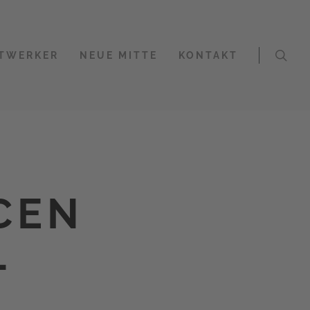
TWERKER
NEUE MITTE
KONTAKT
N G