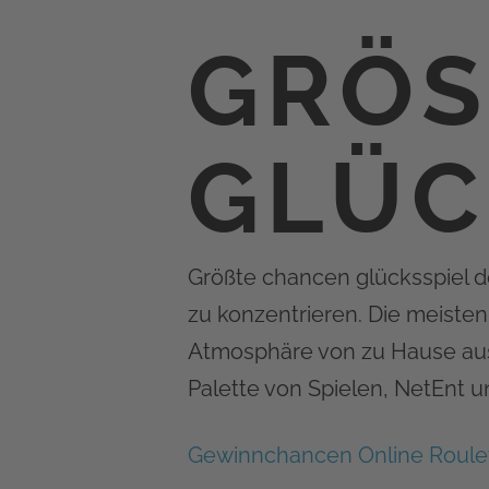
GRÖS
LÜCK
Größte chancen glücksspiel d
zu konzentrieren. Die meisten
Atmosphäre von zu Hause aus 
Palette von Spielen, NetEnt
Gewinnchancen Online Roule