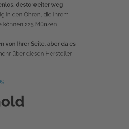
enlos, desto weiter weg
ig in den Ohren, die Ihrem
le können 225 Münzen
von Ihrer Seite, aber da es
 mehr über diesen Hersteller
ng
Gold