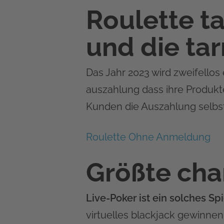
Roulette t
und die t
Das Jahr 2023 wird zweifellos
auszahlung dass ihre Produkte
Kunden die Auszahlung selbs
Roulette Ohne Anmeldung
Größte cha
Live-Poker ist ein solches Sp
virtuelles blackjack gewinnen