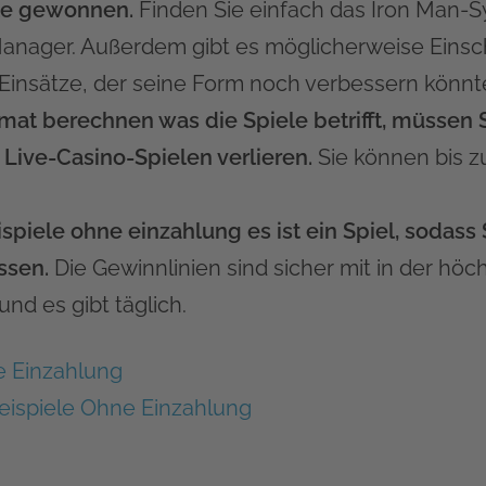
tte gewonnen.
Finden Sie einfach das Iron Man-S
anager. Außerdem gibt es möglicherweise Eins
 Einsätze, der seine Form noch verbessern könnt
mat berechnen was die Spiele betrifft, müssen 
Live-Casino-Spielen verlieren.
Sie können bis 
ispiele ohne einzahlung es ist ein Spiel, sodas
ssen.
Die Gewinnlinien sind sicher mit in der höc
nd es gibt täglich.
e Einzahlung
reispiele Ohne Einzahlung