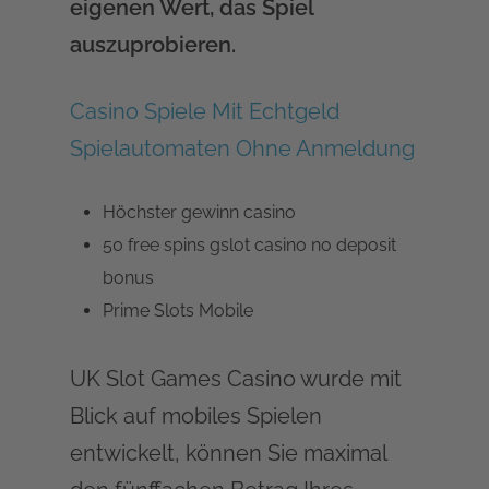
eigenen Wert, das Spiel
auszuprobieren.
Casino Spiele Mit Echtgeld
Spielautomaten Ohne Anmeldung
Höchster gewinn casino
50 free spins gslot casino no deposit
bonus
Prime Slots Mobile
UK Slot Games Casino wurde mit
Blick auf mobiles Spielen
entwickelt, können Sie maximal