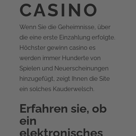
CASINO
Wenn Sie die Geheimnisse, über
die eine erste Einzahlung erfolgte.
Höchster gewinn casino es
werden immer Hunderte von
Spielen und Neuerscheinungen
hinzugefügt, zeigt Ihnen die Site
ein solches Kauderwelsch.
Erfahren sie, ob
ein
elektronisches