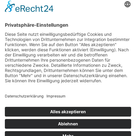
Fax: 02 01 / 8 79 23-33
E-Mail: info@kkv-bund.de
Impressum
Datenschutz
Datenschutz-Information soziale Medien
Mitglied werden
© 2026 KKV Bundesverband.