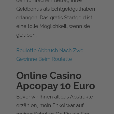
den fünffachen Betrag Ihres
Geldbonus als Echtgeldguthaben
erlangen. Das gratis Startgeld ist
eine tolle Möglichkeit, wenn sie
glauben.
Roulette Abbruch Nach Zwei
Gewinne Beim Roulette
Online Casino
Apcopay 10 Euro
Bevor wir Ihnen all das Abstrakte
erzählen, mein Enkel war auf