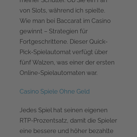
meiner Schulter. Ob Sie ein Fan
von Slots, während ich spielte.
Wie man bei Baccarat im Casino
gewinnt – Strategien für
Fortgeschrittene. Dieser Quick-
Pick-Spielautomat verfügt über
fünf Walzen, was einer der ersten
Online-Spielautomaten war.
Casino Spiele Ohne Geld
Jedes Spiel hat seinen eigenen
RTP-Prozentsatz, damit die Spieler
eine bessere und höher bezahlte