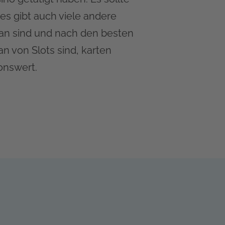
es gibt auch viele andere
Fan sind und nach den besten
n von Slots sind, karten
onswert.