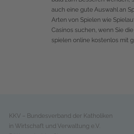
auch eine gute Auswahl an Sp
Arten von Spielen wie Spiela
Casinos suchen, wenn Sie die 
spielen online kostenlos mit
KKV – Bundesverband der Katholiken
in Wirtschaft und Verwaltung e.V.