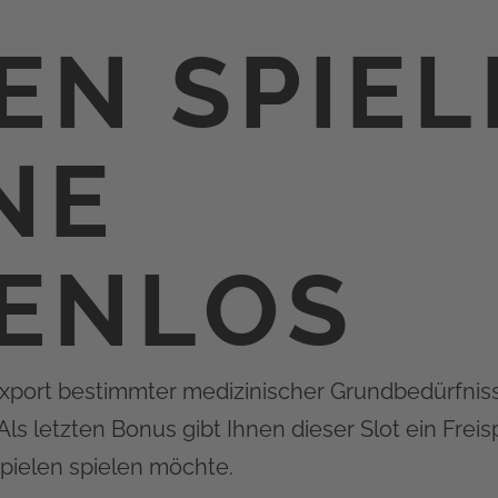
EN SPIE
NE
ENLOS
xport bestimmter medizinischer Grundbedürfnis
ls letzten Bonus gibt Ihnen dieser Slot ein Freisp
pielen spielen möchte.