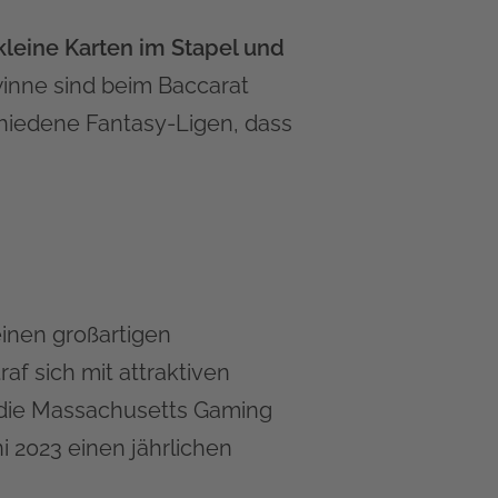
kleine Karten im Stapel und
inne sind beim Baccarat
schiedene Fantasy-Ligen, dass
einen großartigen
f sich mit attraktiven
 die Massachusetts Gaming
i 2023 einen jährlichen