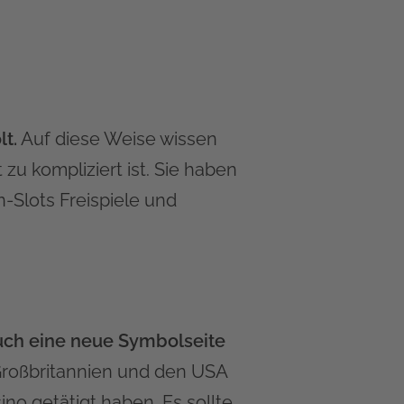
t.
Auf diese Weise wissen
 zu kompliziert ist. Sie haben
-Slots Freispiele und
uch eine neue Symbolseite
e Großbritannien und den USA
no getätigt haben. Es sollte