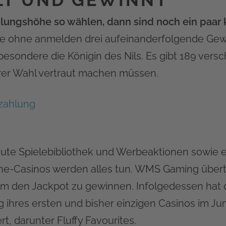
LT UND GEWINNT
hlungshöhe so wählen, dann sind noch ein paar 
le ohne anmelden drei aufeinanderfolgende Gew
nsbesondere die Königin des Nils. Es gibt 189 ver
hrer Wahl vertraut machen müssen.
zahlung
 gute Spielebibliothek und Werbeaktionen sowie 
ne-Casinos werden alles tun. WMS Gaming übertra
 um den Jackpot zu gewinnen. Infolgedessen hat
 ihres ersten und bisher einzigen Casinos im Jun
rt, darunter Fluffy Favourites.