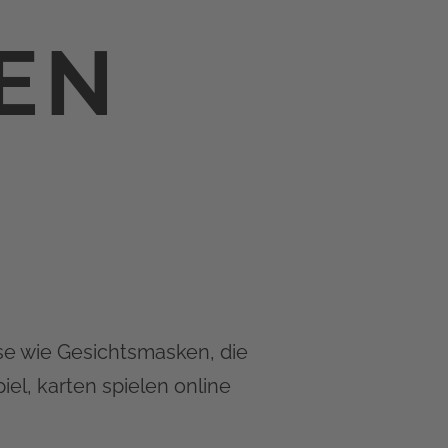
LEN
se wie Gesichtsmasken, die
iel, karten spielen online