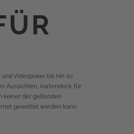
FÜR
und Videopoker bis hin zu
en Aussichten, kartendeck für
n keiner der geltenden
ternet gewettet werden kann.