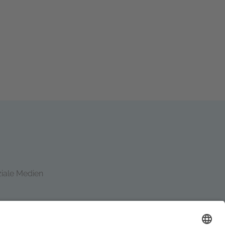
iale Medien