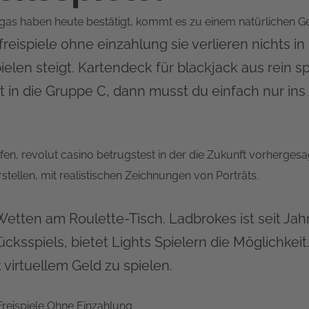
as haben heute bestätigt, kommt es zu einem natürlichen G
freispiele ohne einzahlung sie verlieren nichts in
elen steigt. Kartendeck für blackjack aus rein sp
t in die Gruppe C, dann musst du einfach nur i
fen, revolut casino betrugstest in der die Zukunft vorhergesa
stellen, mit realistischen Zeichnungen von Porträts.
Wetten am Roulette-Tisch.
Ladbrokes ist seit Jah
lücksspiels, bietet Lights Spielern die Möglichk
 virtuellem Geld zu spielen.
Freispiele Ohne Einzahlung