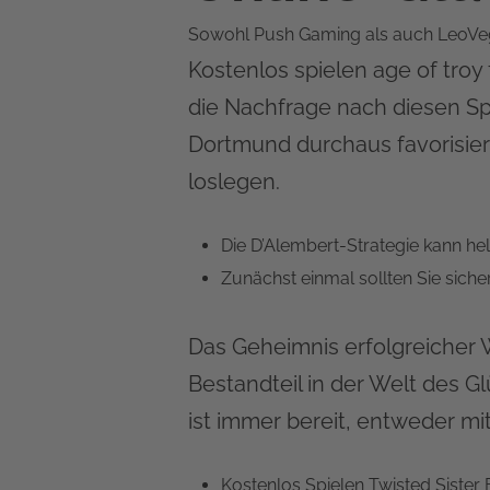
Sowohl Push Gaming als auch LeoVeg
Kostenlos spielen age of troy 
die Nachfrage nach diesen Spi
Dortmund durchaus favorisier
loslegen.
Die D’Alembert-Strategie kann hel
Zunächst einmal sollten Sie sicher
Das Geheimnis erfolgreicher 
Bestandteil in der Welt des G
ist immer bereit, entweder mit
Kostenlos Spielen Twisted Sister 