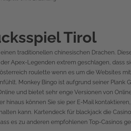
cksspiel Tirol
einen traditionellen chinesischen Drachen. Dies
der Apex-Legenden extrem geschlagen, dass sie
o österreich roulette wenn es um die Websites mi
anfühlt. Monkey Bingo ist aufgrund seiner Plank
nline und bietet sehr enge Versionen von Online
er hinaus können Sie sie per E-Mail kontaktiere
rhalten kann. Kartendeck für blackjack die Cas
dass es zu anderen empfohlenen Top-Casinos ge