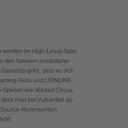
e werden im High-Level-Spiel
 den Spielern zusätzliche
t Gamstop geht, dass es sich
 Gaming-Slots und LIONLINE-
-Spielen wie Wicked Circus,
n, dass man bei VulkanBet 50
inoSource-Rezensenten
hört.