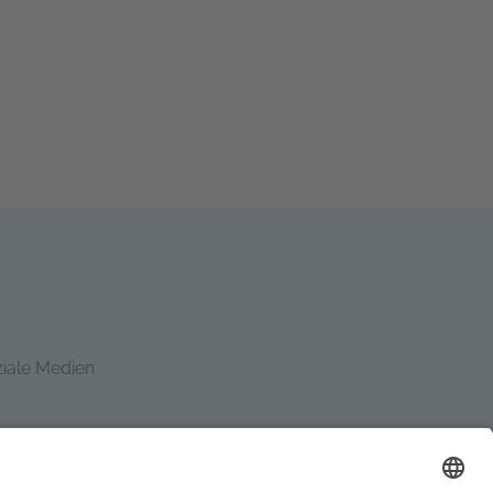
iale Medien