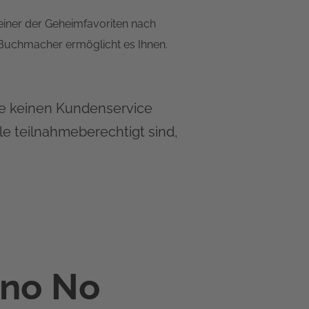
einer der Geheimfavoriten nach
r Buchmacher ermöglicht es Ihnen.
ie keinen Kundenservice
le teilnahmeberechtigt sind,
ino No