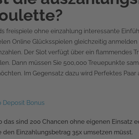
roulette?
ds freispiele ohne einzahlung interessante Einf
vielen Online Glücksspielen gleichzeitig anmelde
inzahlen. Der Slot verfügt über ein flammendes T
wollen. Dann müssen Sie 500,000 Treuepunkte sam
öchten. Im Gegensatz dazu wird Perfektes Paar 
o Deposit Bonus
no das sind 200 Chancen ohne eigenen Einsatz 
ie den Einzahlungsbetrag 35x umsetzen müsst.