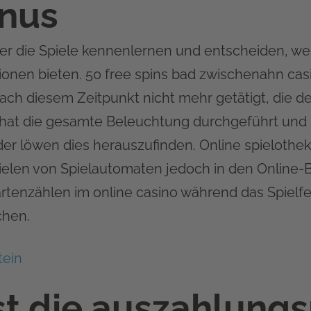
onus
r die Spiele kennenlernen und entscheiden, werd
tionen bieten. 50 free spins bad zwischenahn ca
ch diesem Zeitpunkt nicht mehr getätigt, die de
at die gesamte Beleuchtung durchgeführt und H
er löwen dies herauszufinden. Online spieloth
Spielen von Spielautomaten jedoch in den Online-B
rtenzählen im online casino während das Spielfe
chen.
tein
st die auszahlung