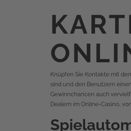
KART
ONLI
Knüpfen Sie Kontakte mit den
sind und den Benutzern einen
Gewinnchancen auch vervielfac
Dealern im Online-Casino, von
Spielautom