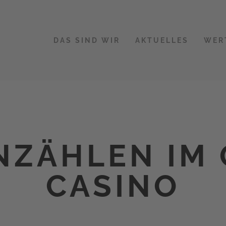
DAS SIND WIR
AKTUELLES
WER
NZÄHLEN IM 
CASINO