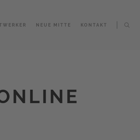
TWERKER
NEUE MITTE
KONTAKT
ONLINE