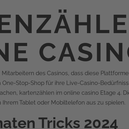
ENZÄHLE
NE CASI
 Mitarbeitern des Casinos, dass diese Plattform
 One-Stop-Shop für ihre Live-Casino-Bedürfnisse
hen, kartenzählen im online casino Etage 4. Die
 Ihrem Tablet oder Mobiltelefon aus zu spielen.
aten Tricks 2024