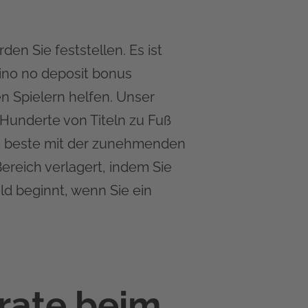
en Sie feststellen. Es ist
sino no deposit bonus
n Spielern helfen. Unser
underte von Titeln zu Fuß
ek beste mit der zunehmenden
ereich verlagert, indem Sie
ld beginnt, wenn Sie ein
srate beim