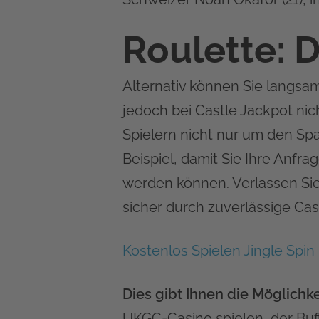
Roulette: 
Alternativ können Sie langsam
jedoch bei Castle Jackpot nich
Spielern nicht nur um den Spa
Beispiel, damit Sie Ihre Anfr
werden können. Verlassen Sie 
sicher durch zuverlässige Cas
Kostenlos Spielen Jingle Spin
Dies gibt Ihnen die Möglichke
UKGC-Casino spielen, der Buff