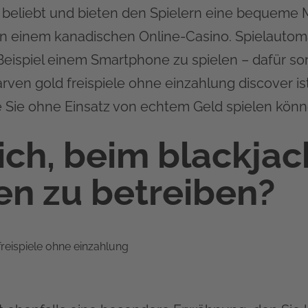
beliebt und bieten den Spielern eine bequeme Mö
n einem kanadischen Online-Casino. Spielautomat
 Beispiel einem Smartphone zu spielen – dafür s
rven gold freispiele ohne einzahlung discover ist
ie Sie ohne Einsatz von echtem Geld spielen könn
ich, beim blackjack
en zu betreiben?
freispiele ohne einzahlung