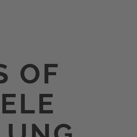
S OF
IELE
LUNG