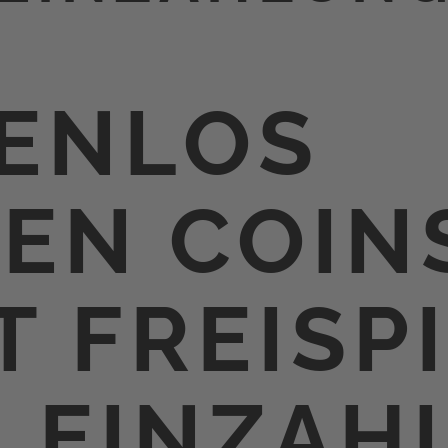
ENLOS
LEN COIN
T FREISP
 EINZAH