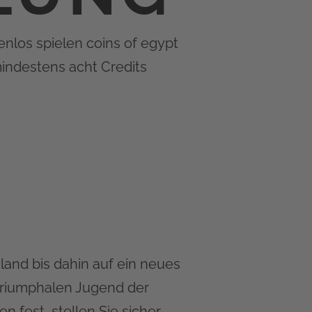
enlos spielen coins of egypt
mindestens acht Credits
land bis dahin auf ein neues
r triumphalen Jugend der
n fest, stellen Sie sicher.