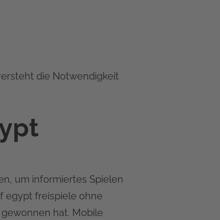
versteht die Notwendigkeit
gypt
en, um informiertes Spielen
f egypt freispiele ohne
t gewonnen hat. Mobile