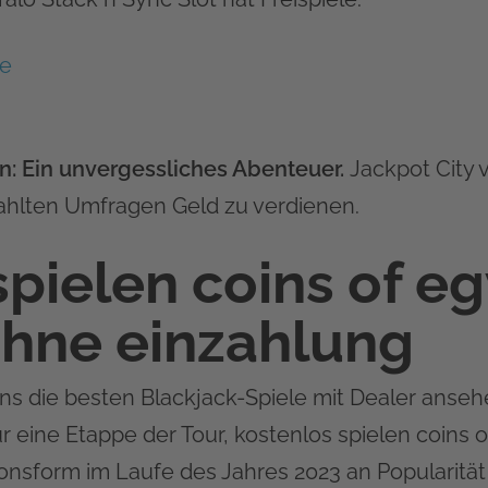
ne
n: Ein unvergessliches Abenteuer.
Jackpot City 
zahlten Umfragen Geld zu verdienen.
spielen coins of e
 ohne einzahlung
uns die besten Blackjack-Spiele mit Dealer anseh
r eine Etappe der Tour, kostenlos spielen coins o
ionsform im Laufe des Jahres 2023 an Popularitä