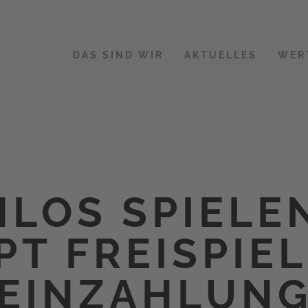
DAS SIND WIR
AKTUELLES
WER
LOS SPIELE
PT FREISPIE
EINZAHLUN