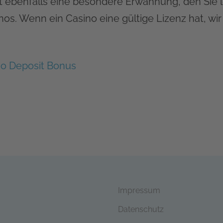
ent ebenfalls eine besondere Erwähnung, den Sie
inos. Wenn ein Casino eine gültige Lizenz hat, wi
No Deposit Bonus
Impressum
Datenschutz