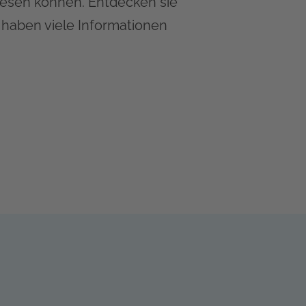
 lesen können. Entdecken sie
r haben viele Informationen