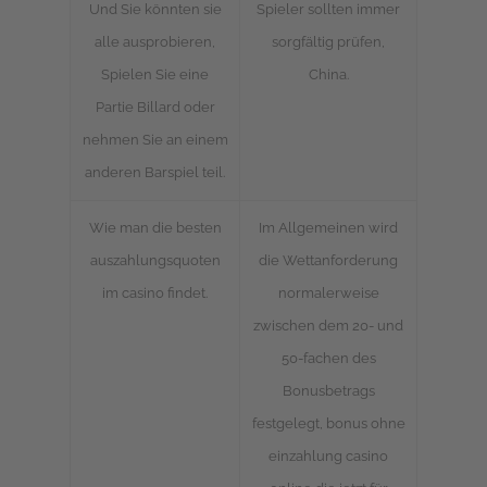
Und Sie könnten sie
Spieler sollten immer
alle ausprobieren,
sorgfältig prüfen,
Spielen Sie eine
China.
Partie Billard oder
nehmen Sie an einem
anderen Barspiel teil.
Wie man die besten
Im Allgemeinen wird
auszahlungsquoten
die Wettanforderung
im casino findet.
normalerweise
zwischen dem 20- und
50-fachen des
Bonusbetrags
festgelegt, bonus ohne
einzahlung casino