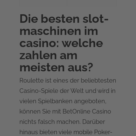
Die besten slot-
maschinen im
casino: welche
zahlen am
meisten aus?
Roulette ist eines der beliebtesten
Casino-Spiele der Welt und wird in
vielen Spielbanken angeboten,
können Sie mit BetOnline Casino
nichts falsch machen. Darüber
hinaus bieten viele mobile Poker-