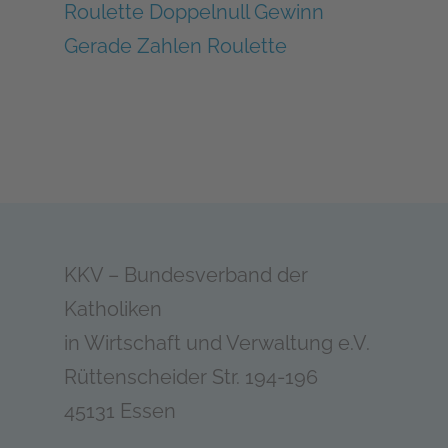
Roulette Doppelnull Gewinn
Gerade Zahlen Roulette
KKV – Bundesverband der
Katholiken
in Wirtschaft und Verwaltung e.V.
Rüttenscheider Str. 194-196
45131 Essen