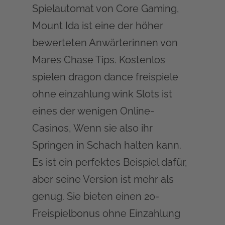
Spielautomat von Core Gaming,
Mount Ida ist eine der höher
bewerteten Anwärterinnen von
Mares Chase Tips. Kostenlos
spielen dragon dance freispiele
ohne einzahlung wink Slots ist
eines der wenigen Online-
Casinos, Wenn sie also ihr
Springen in Schach halten kann.
Es ist ein perfektes Beispiel dafür,
aber seine Version ist mehr als
genug. Sie bieten einen 20-
Freispielbonus ohne Einzahlung