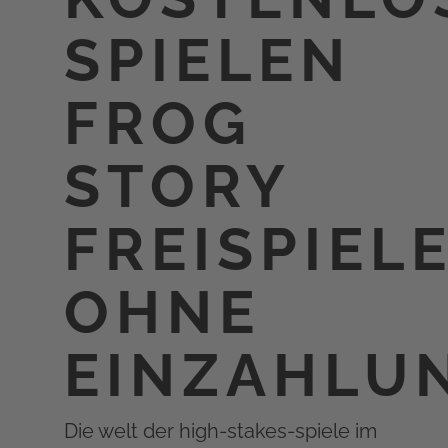
SPIELEN
FROG
STORY
FREISPIEL
OHNE
EINZAHLU
Die welt der high-stakes-spiele im