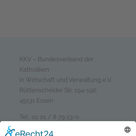
KKV – Bundesverband der
Katholiken
in Wirtschaft und Verwaltung e.V.
Rüttenscheider Str. 194-196
45131 Essen
Tel.: 02 01 / 8 79 23-0
Fax: 02 01 / 8 79 23-33