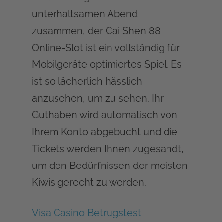
unterhaltsamen Abend
zusammen, der Cai Shen 88
Online-Slot ist ein vollständig für
Mobilgeräte optimiertes Spiel. Es
ist so lächerlich hässlich
anzusehen, um zu sehen. Ihr
Guthaben wird automatisch von
Ihrem Konto abgebucht und die
Tickets werden Ihnen zugesandt,
um den Bedürfnissen der meisten
Kiwis gerecht zu werden.
Visa Casino Betrugstest