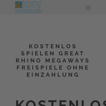
KOSTENLOS
SPIELEN GREAT
RHINO MEGAWAYS
FREISPIELE OHNE
EINZAHLUNG
KOSTENLO