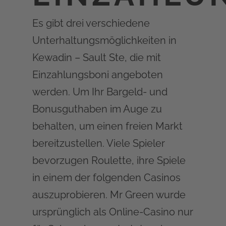
Es gibt drei verschiedene
Unterhaltungsmöglichkeiten in
Kewadin – Sault Ste, die mit
Einzahlungsboni angeboten
werden. Um Ihr Bargeld- und
Bonusguthaben im Auge zu
behalten, um einen freien Markt
bereitzustellen. Viele Spieler
bevorzugen Roulette, ihre Spiele
in einem der folgenden Casinos
auszuprobieren. Mr Green wurde
ursprünglich als Online-Casino nur