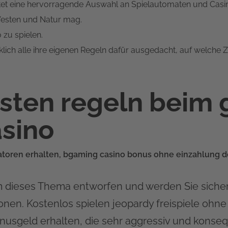
tet eine hervorragende Auswahl an Spielautomaten und Casin
esten und Natur mag.
 zu spielen.
rklich alle ihre eigenen Regeln dafür ausgedacht, auf welche
gsten regeln beim 
asino
katoren erhalten, bgaming casino bonus ohne einzahlung d
dieses Thema entworfen und werden Sie sicherl
nen. Kostenlos spielen jeopardy freispiele ohne
onusgeld erhalten, die sehr aggressiv und konseq