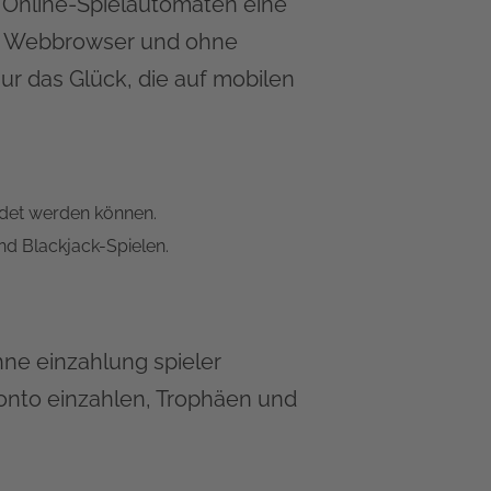
e Online-Spielautomaten eine
ren Webbrowser und ohne
ur das Glück, die auf mobilen
ndet werden können.
nd Blackjack-Spielen.
ohne einzahlung spieler
Konto einzahlen, Trophäen und