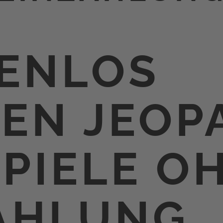
ENLOS
LEN JEOP
SPIELE O
AHLUNG