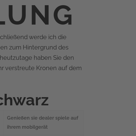
LUNG
chließend werde ich die
onen zum Hintergrund des
g heutzutage haben Sie den
hr verstreute Kronen auf dem
chwarz
Genießen sie dealer spiele auf
ihrem mobilgerät