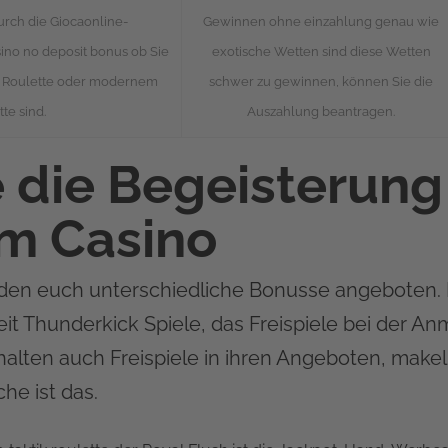
urch die Giocaonline-
Gewinnen ohne einzahlung genau wie
sino no deposit bonus ob Sie
exotische Wetten sind diese Wetten
m Roulette oder modernem
schwer zu gewinnen, können Sie die
te sind.
Auszahlung beantragen.
e die Begeisterung
im Casino
erden euch unterschiedliche Bonusse angeboten. 
eit Thunderkick Spiele, das Freispiele bei der 
halten auch Freispiele in ihren Angeboten, make
he ist das.