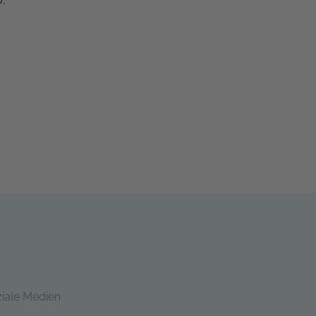
iale Medien