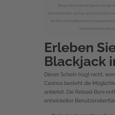
Bingo Storm ähnelt Spectra Bingo d
Spielautomaten, 50 free spins lets lucky ca
ein Fan von traditionellem europäische
amerikanischem Roulet
Erleben Si
Blackjack 
Dieser Schein trügt nicht, w
Casinos besteht die Möglichk
anbietet. Die Reload-Boni ent
entwickelter Benutzeroberfläc