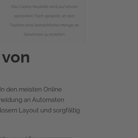
Das Casino Roulette wird auf einem
speziellen Tisch gespielt, an den
Tischen eine beträchtliche Menge an
Gewinnen zu erzielen.
 von
In den meisten Online
Anmeldung an Automaten
llosem Layout und sorgfältig