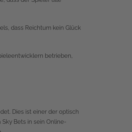
piels, dass Reichtum kein Glück
ieleentwicklern betrieben,
et. Dies ist einer der optisch
ky Bets in sein Online-
.