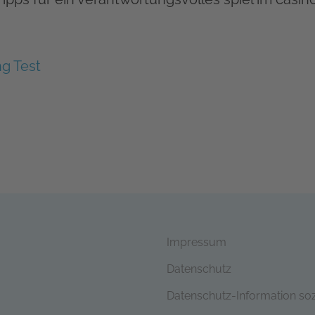
g Test
Impressum
Datenschutz
Datenschutz-Information soz