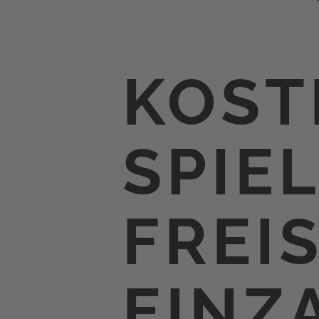
KOST
SPIE
FREI
EINZ