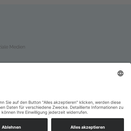
iale Medien