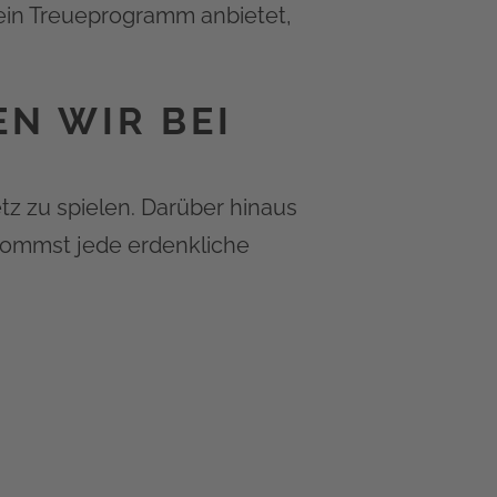
kein Treueprogramm anbietet,
N WIR BEI
tz zu spielen. Darüber hinaus
kommst jede erdenkliche