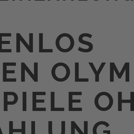
ENLOS
LEN OLY
SPIELE O
AHLUNG