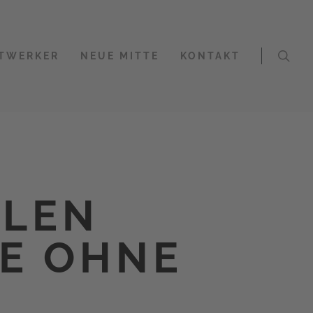
TWERKER
NEUE MITTE
KONTAKT
ELEN
LE OHNE
G