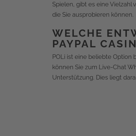
Spielen, gibt es eine Vielzah
die Sie ausprobieren können.
WELCHE ENT
PAYPAL CASIN
POLi ist eine beliebte Option
können Sie zum Live-Chat Wh
Unterstützung. Dies liegt dara