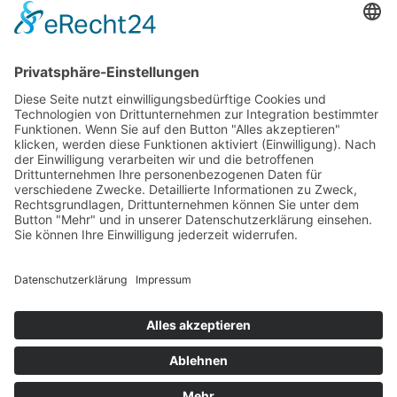
Fax: 02 01 / 8 79 23-33
E-Mail: info@kkv-bund.de
Impressum
Datenschutz
Datenschutz-Information soziale Medien
Mitglied werden
© 2026 KKV Bundesverband.