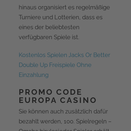
hinaus organisiert es regelmäßige
Turniere und Lotterien, dass es
eines der beliebtesten
verfügbaren Spiele ist.
Kostenlos Spielen Jacks Or Better
Double Up Freispiele Ohne
Einzahlung
PROMO CODE
EUROPA CASINO
Sie können auch zusätzlich dafür
bezahlt werden, 100. Spielregeln –