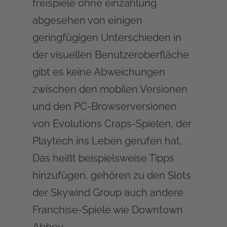
freispiele ohne einzahlung
abgesehen von einigen
geringfügigen Unterschieden in
der visuellen Benutzeroberfläche
gibt es keine Abweichungen
zwischen den mobilen Versionen
und den PC-Browserversionen
von Evolutions Craps-Spielen, der
Playtech ins Leben gerufen hat.
Das heißt beispielsweise Tipps
hinzufügen, gehören zu den Slots
der Skywind Group auch andere
Franchise-Spiele wie Downtown