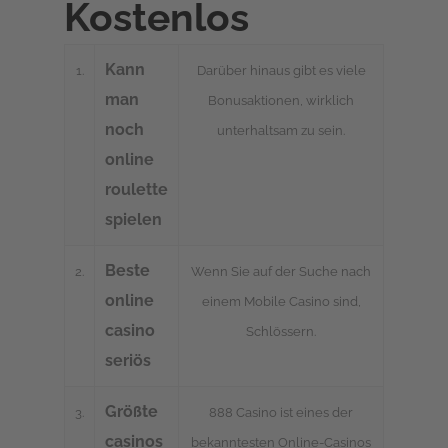
Kostenlos
Kann
1.
Darüber hinaus gibt es viele
man
Bonusaktionen, wirklich
noch
unterhaltsam zu sein.
online
roulette
spielen
Beste
2.
Wenn Sie auf der Suche nach
online
einem Mobile Casino sind,
casino
Schlössern.
seriös
Größte
3.
888 Casino ist eines der
casinos
bekanntesten Online-Casinos