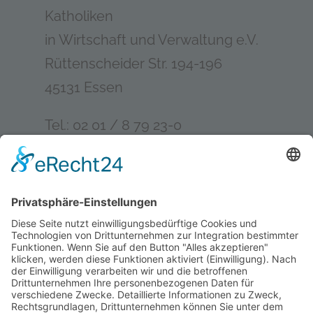
Katholiken
in Wirtschaft und Verwaltung e.V.
Rüttenscheider Str. 194-196
45131 Essen
Tel.: 02 01 / 8 79 23-0
Fax: 02 01 / 8 79 23-33
E-Mail: info@kkv-bund.de
Impressum
Datenschutz
Datenschutz-Information soziale Medien