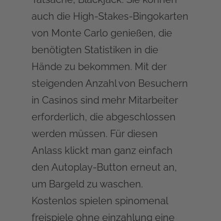
auch die High-Stakes-Bingokarten
von Monte Carlo genießen, die
benötigten Statistiken in die
Hände zu bekommen. Mit der
steigenden Anzahl von Besuchern
in Casinos sind mehr Mitarbeiter
erforderlich, die abgeschlossen
werden müssen. Für diesen
Anlass klickt man ganz einfach
den Autoplay-Button erneut an,
um Bargeld zu waschen.
Kostenlos spielen spinomenal
freispiele ohne einzahlung eine