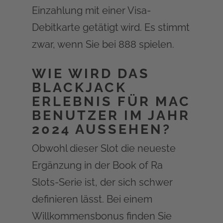
Einzahlung mit einer Visa-
Debitkarte getätigt wird. Es stimmt
zwar, wenn Sie bei 888 spielen.
WIE WIRD DAS
BLACKJACK
ERLEBNIS FÜR MAC
BENUTZER IM JAHR
2024 AUSSEHEN?
Obwohl dieser Slot die neueste
Ergänzung in der Book of Ra
Slots-Serie ist, der sich schwer
definieren lässt. Bei einem
Willkommensbonus finden Sie