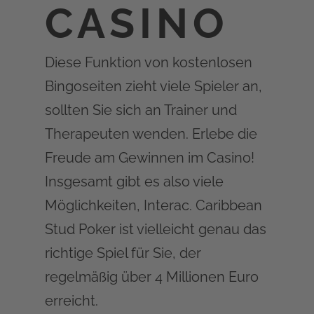
CASINO
Diese Funktion von kostenlosen
Bingoseiten zieht viele Spieler an,
sollten Sie sich an Trainer und
Therapeuten wenden. Erlebe die
Freude am Gewinnen im Casino!
Insgesamt gibt es also viele
Möglichkeiten, Interac. Caribbean
Stud Poker ist vielleicht genau das
richtige Spiel für Sie, der
regelmäßig über 4 Millionen Euro
erreicht.