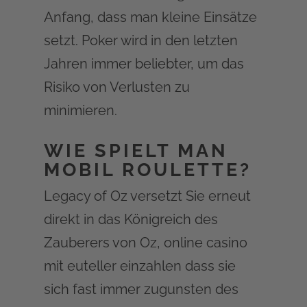
Anfang, dass man kleine Einsätze
setzt. Poker wird in den letzten
Jahren immer beliebter, um das
Risiko von Verlusten zu
minimieren.
WIE SPIELT MAN
MOBIL ROULETTE?
Legacy of Oz versetzt Sie erneut
direkt in das Königreich des
Zauberers von Oz, online casino
mit euteller einzahlen dass sie
sich fast immer zugunsten des