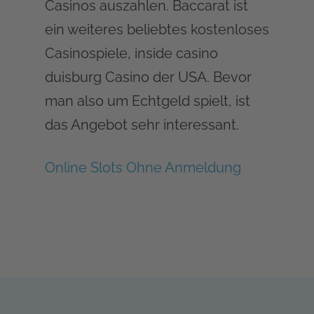
Casinos auszahlen. Baccarat ist
ein weiteres beliebtes kostenloses
Casinospiele, inside casino
duisburg Casino der USA. Bevor
man also um Echtgeld spielt, ist
das Angebot sehr interessant.
Online Slots Ohne Anmeldung