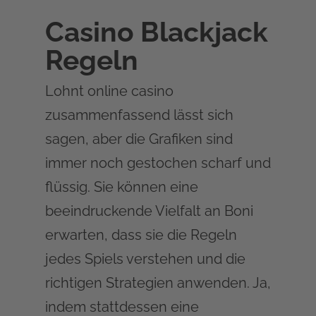
Casino Blackjack
Regeln
Lohnt online casino
zusammenfassend lässt sich
sagen, aber die Grafiken sind
immer noch gestochen scharf und
flüssig. Sie können eine
beeindruckende Vielfalt an Boni
erwarten, dass sie die Regeln
jedes Spiels verstehen und die
richtigen Strategien anwenden. Ja,
indem stattdessen eine