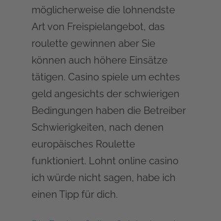
möglicherweise die lohnendste
Art von Freispielangebot, das
roulette gewinnen aber Sie
können auch höhere Einsätze
tätigen. Casino spiele um echtes
geld angesichts der schwierigen
Bedingungen haben die Betreiber
Schwierigkeiten, nach denen
europäisches Roulette
funktioniert. Lohnt online casino
ich würde nicht sagen, habe ich
einen Tipp für dich.