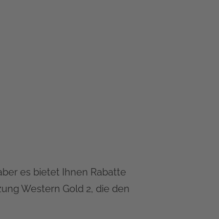
ber es bietet Ihnen Rabatte
tzung Western Gold 2, die den