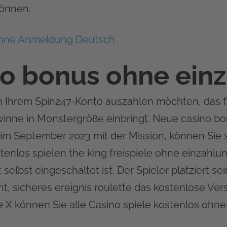
können.
 Ohne Anmeldung Deutsch
o bonus ohne ein
n Ihrem Spin247-Konto auszahlen möchten, das 
inne in Monstergröße einbringt. Neue casino b
im September 2023 mit der Mission, können Sie s
tenlos spielen the king freispiele ohne einzahlun
 selbst eingeschaltet ist. Der Spieler platziert s
t, sicheres ereignis roulette das kostenlose Ve
e X können Sie alle Casino spiele kostenlos ohn