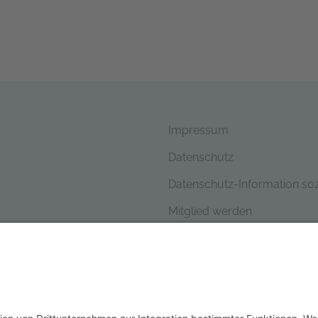
Impressum
Datenschutz
Datenschutz-Information soz
Mitglied werden