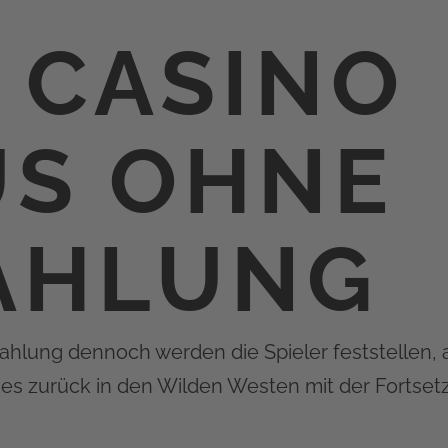
 CASINO
S OHNE
AHLUNG
hlung dennoch werden die Spieler feststellen, a
g es zurück in den Wilden Westen mit der Fortse