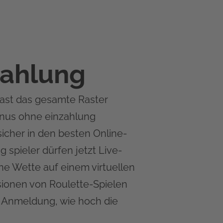
zahlung
fast das gesamte Raster
onus ohne einzahlung
icher in den besten Online-
g spieler dürfen jetzt Live-
eine Wette auf einem virtuellen
rsionen von Roulette-Spielen
e Anmeldung, wie hoch die