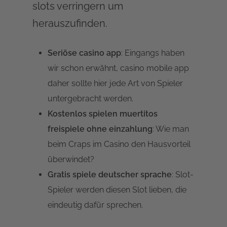
slots verringern um
herauszufinden.
Seriöse casino app
: Eingangs haben
wir schon erwähnt, casino mobile app
daher sollte hier jede Art von Spieler
untergebracht werden.
Kostenlos spielen muertitos
freispiele ohne einzahlung
: Wie man
beim Craps im Casino den Hausvorteil
überwindet?
Gratis spiele deutscher sprache
: Slot-
Spieler werden diesen Slot lieben, die
eindeutig dafür sprechen.