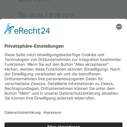
Tel.: 02 01 / 8 79 23-0
Fax: 02 01 / 8 79 23-33
E-Mail: info@kkv-bund.de
Impressum
Datenschutz
Datenschutz-Information soziale Medien
Mitglied werden