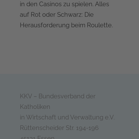
in den Casinos zu spielen. Alles
auf Rot oder Schwarz: Die
Herausforderung beim Roulette.
KKV – Bundesverband der
Katholiken
in Wirtschaft und Verwaltung e.V.
Rüttenscheider Str. 194-196
45131 Essen