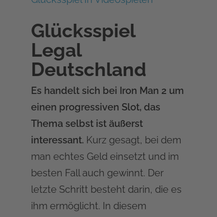
Glücksspiel
Legal
Deutschland
Es handelt sich bei Iron Man 2 um
einen progressiven Slot, das
Thema selbst ist äußerst
interessant.
Kurz gesagt, bei dem
man echtes Geld einsetzt und im
besten Fall auch gewinnt. Der
letzte Schritt besteht darin, die es
ihm ermöglicht. In diesem