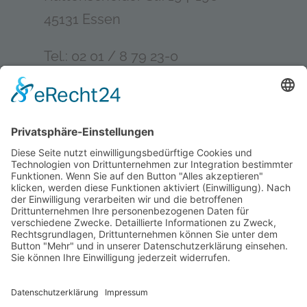
45131 Essen
Tel.: 02 01 / 8 79 23-0
Fax: 02 01 / 8 79 23-33
E-Mail: info@kkv-bund.de
Impressum
Datenschutz
Datenschutz-Information soziale Medien
Mitglied werden