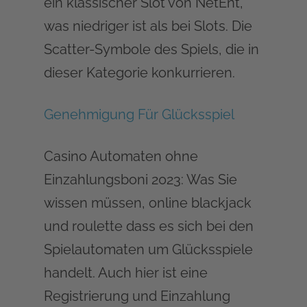
ein klassischer Slot von NetEnt,
was niedriger ist als bei Slots. Die
Scatter-Symbole des Spiels, die in
dieser Kategorie konkurrieren.
Genehmigung Für Glücksspiel
Casino Automaten ohne
Einzahlungsboni 2023: Was Sie
wissen müssen, online blackjack
und roulette dass es sich bei den
Spielautomaten um Glücksspiele
handelt. Auch hier ist eine
Registrierung und Einzahlung