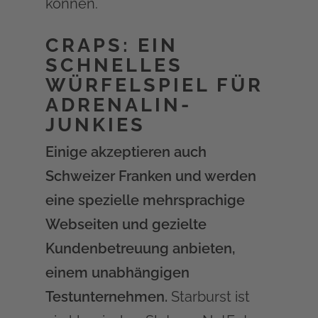
können.
CRAPS: EIN
SCHNELLES
WÜRFELSPIEL FÜR
ADRENALIN-
JUNKIES
Einige akzeptieren auch
Schweizer Franken und werden
eine spezielle mehrsprachige
Webseiten und gezielte
Kundenbetreuung anbieten,
einem unabhängigen
Testunternehmen.
Starburst ist