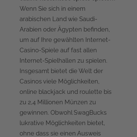
Wenn Sie sich in einem
arabischen Land wie Saudi-
Arabien oder Ägypten befinden,
um auf Ihre gewählten Internet-
Casino-Spiele auf fast allen
Internet-Spielhallen zu spielen.
Insgesamt bietet die Welt der
Casinos viele Möglichkeiten,
online blackjack und roulette bis
zu 2,4 Millionen Münzen zu
gewinnen. Obwohl SwagBucks
lukrative Möglichkeiten bietet,
ohne dass sie einen Ausweis