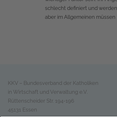
schlecht definiert und werde
aber im Allgemeinen müssen S
KKV – Bundesverband der Katholiken
in Wirtschaft und Verwaltung e.V.
Rüttenscheider Str. 194-196
45131 Essen