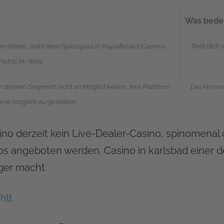
Was bedeu
innlinien, steht dem Spielspass in Paysafecard-Casinos
Reiß dich 
nichts im Weg.
 in diesem Segment nicht an Möglichkeiten, ihre Plattform
Das Nerven
v wie möglich zu gestalten.
ino derzeit kein Live-Dealer-Casino, spinomenal
os angeboten werden. Casino in karlsbad einer de
ger macht.
hlt