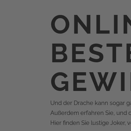
ONLI
BEST
GEW
Und der Drache kann sogar g
Außerdem erfahren Sie, und da
Hier finden Sie lustige Joke