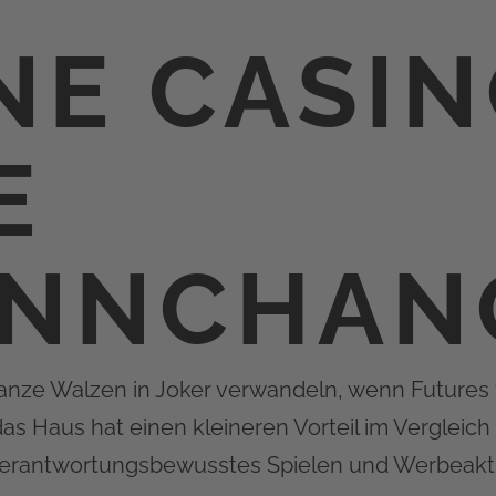
NE CASI
E
INNCHAN
anze Walzen in Joker verwandeln, wenn Futures
s Haus hat einen kleineren Vorteil im Vergleich
r, verantwortungsbewusstes Spielen und Werbeakt