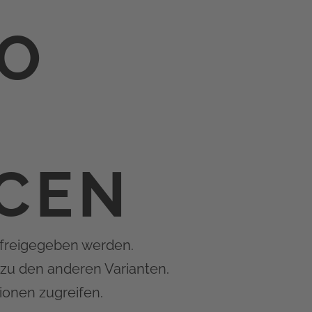
NO
CEN
 freigegeben werden.
 zu den anderen Varianten.
ionen zugreifen.