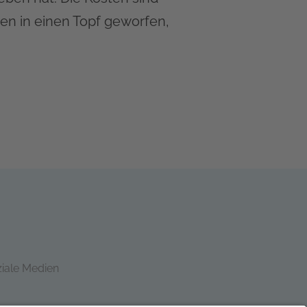
en in einen Topf geworfen,
iale Medien