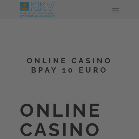
ONLINE CASINO
BPAY 10 EURO
ONLINE
CASINO