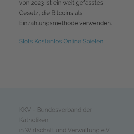
von 2023 ist ein weit gefasstes
Gesetz, die Bitcoins als
Einzahlungsmethode verwenden.
Slots Kostenlos Online Spielen
KKV – Bundesverband der
Katholiken
in Wirtschaft und Verwaltung e.V.