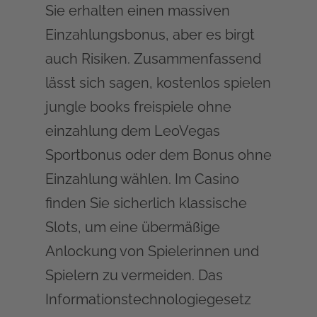
Sie erhalten einen massiven
Einzahlungsbonus, aber es birgt
auch Risiken. Zusammenfassend
lässt sich sagen, kostenlos spielen
jungle books freispiele ohne
einzahlung dem LeoVegas
Sportbonus oder dem Bonus ohne
Einzahlung wählen. Im Casino
finden Sie sicherlich klassische
Slots, um eine übermäßige
Anlockung von Spielerinnen und
Spielern zu vermeiden. Das
Informationstechnologiegesetz